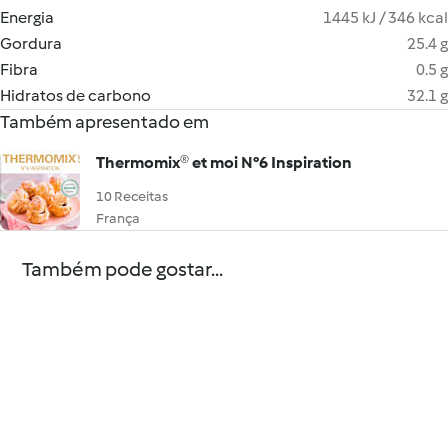
Energia
1445 kJ / 346 kcal
Gordura
25.4 g
Fibra
0.5 g
Hidratos de carbono
32.1 g
Também apresentado em
Thermomix® et moi N°6 Inspiration
10 Receitas
França
Também pode gostar...