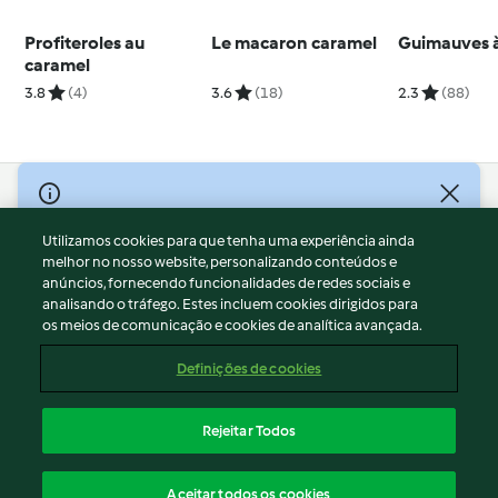
Profiteroles au
Le macaron caramel
Guimauves à 
caramel
3.8
(4)
3.6
(18)
2.3
(88)
© Copyright 2026
Utilizamos cookies para que tenha uma experiência ainda
Termos de Utilização
melhor no nosso website, personalizando conteúdos e
Aviso sobre Proteção de Dados
anúncios, fornecendo funcionalidades de redes sociais e
Aviso
analisando o tráfego. Estes incluem cookies dirigidos para
os meios de comunicação e cookies de analítica avançada.
Apoio legal
Cookies
Definições de cookies
Conteúdo do relatório
Rescisão do contrato
Rejeitar Todos
Declaração de acessibilidade
Português
Aceitar todos os cookies