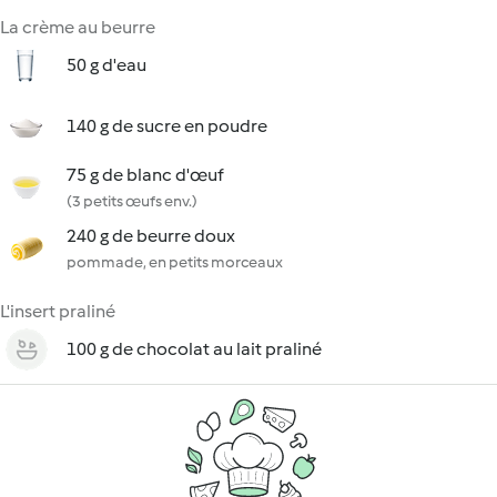
La crème au beurre
50 g d'eau
140 g de sucre en poudre
75 g de blanc d'œuf
(3 petits œufs env.)
240 g de beurre doux
pommade, en petits morceaux
L'insert praliné
100 g de chocolat au lait praliné