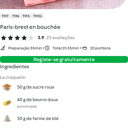
TM7
TM6
TM5
TM31
Paris-brest en bouchée
3.9
23 avaliações
Preparação 35min
Total 2h 35min
20 portions
Registe-se gratuitamente
Ingredientes
Le craquelin
50 g de sucre roux
40 g de beurre doux
pommade
50 g de farine de blé