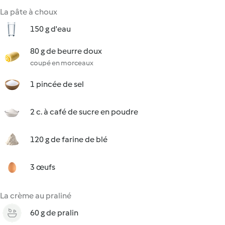
La pâte à choux
150 g d'eau
80 g de beurre doux
coupé en morceaux
1 pincée de sel
2 c. à café de sucre en poudre
120 g de farine de blé
3 œufs
La crème au praliné
60 g de pralin