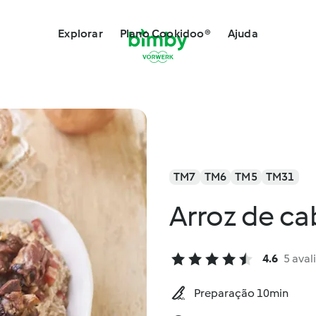
Explorar
Plano Cookidoo®
Ajuda
TM7
TM6
TM5
TM31
Arroz de ca
4.6
5 aval
Preparação 10min