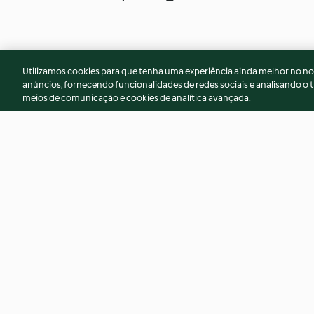
Utilizamos cookies para que tenha uma experiência ainda melhor no n
anúncios, fornecendo funcionalidades de redes sociais e analisando o t
meios de comunicação e cookies de analítica avançada.
Peru com farofa
Lasanha verde de 
com couves e béch
alho assado
4.7
(3)
4.0
(4)
© Copyright 2026