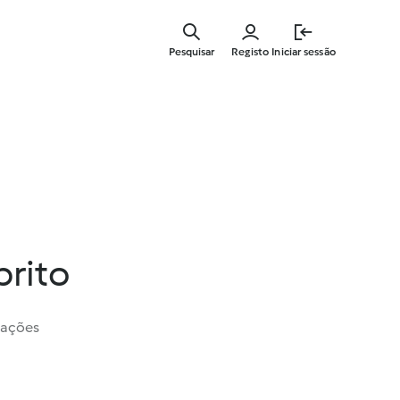
Saltar
para
Pesquisar
Registo
Iniciar sessão
o
conteúdo
principal
brito
iações