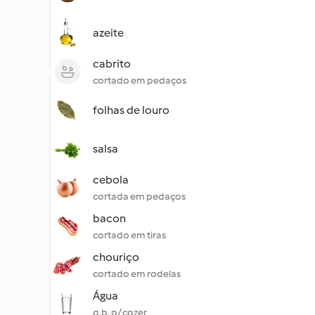
azeite
cabrito
cortado em pedaços
folhas de louro
salsa
cebola
cortada em pedaços
bacon
cortado em tiras
chouriço
cortado em rodelas
Água
q.b. p/ cozer