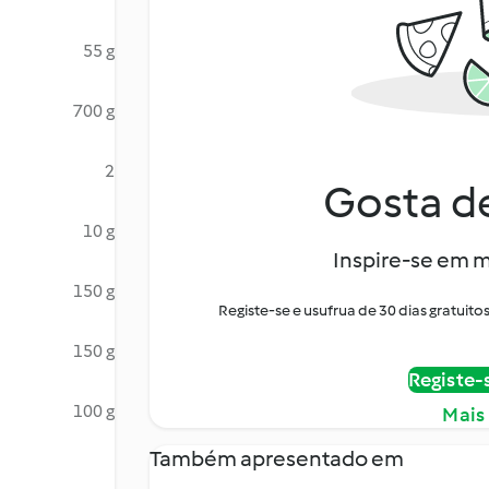
55 g
700 g
2
Gosta de
10 g
Inspire-se em m
150 g
Registe-se e usufrua de 30 dias gratui
150 g
Registe-
100 g
Mais
Também apresentado em