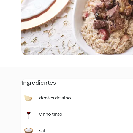
Ingredientes
dentes de alho
vinho tinto
sal