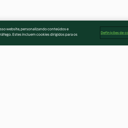
osso website, personalizando conteúdos e
Definições de c
ráfego. Estes incluem cookies dirigidos para os
bacalhau
A hora dourada
Polvo grelhado
amel de
3.2
(5)
3.8
(4)