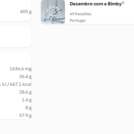
Dezembro com a Bimby®
400 g
49 Receitas
Portugal
1636.6 mg
36.4 g
 kJ / 667.1 kcal
28.6 g
1.4 g
8 g
57.9 g