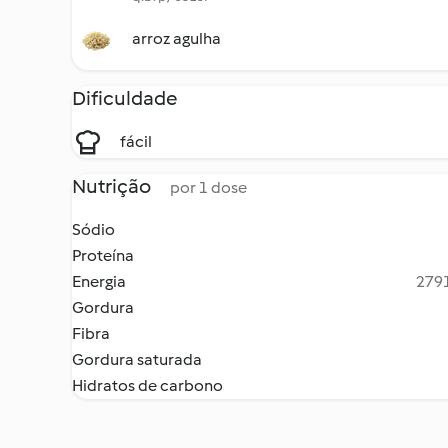
arroz agulha
Dificuldade
fácil
Nutrição
por 1 dose
Sódio
Proteína
Energia
2791
Gordura
Fibra
Gordura saturada
Hidratos de carbono