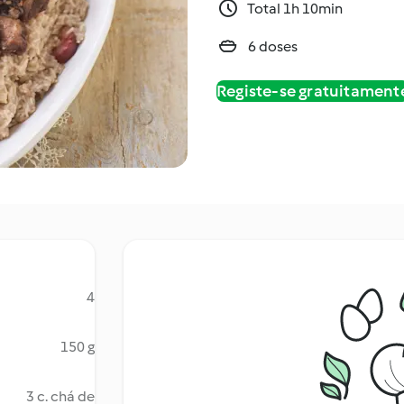
Total 1h 10min
6 doses
Registe-se gratuitament
4
150 g
3 c. chá de