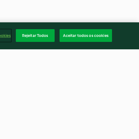
ookies
Rejeitar Todos
Aceitar todos os cookies
 com batata
Almôndegas de frango em
slow cooking com batatas
3.2
(9)