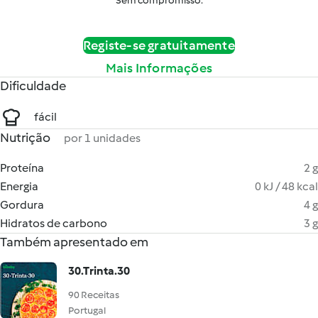
Sem compromisso.
Registe-se gratuitamente
Mais Informações
Dificuldade
fácil
Nutrição
por 1 unidades
Proteína
2 g
Energia
0 kJ / 48 kcal
Gordura
4 g
Hidratos de carbono
3 g
Também apresentado em
30.Trinta.30
90 Receitas
Portugal