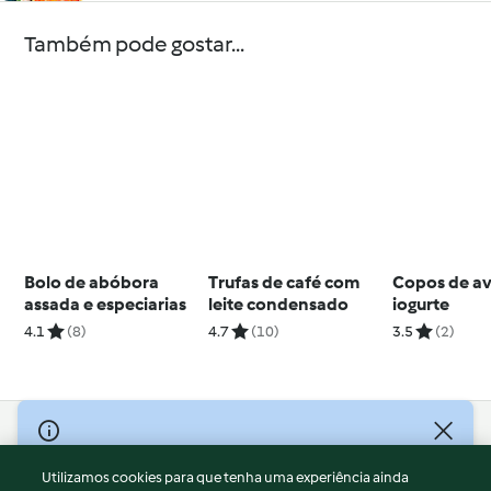
Também pode gostar...
Bolo de abóbora
Trufas de café com
Copos de a
assada e especiarias
leite condensado
iogurte
4.1
(8)
4.7
(10)
3.5
(2)
© Copyright 2026
Utilizamos cookies para que tenha uma experiência ainda
Termos de Utilização