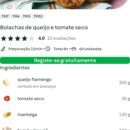
TM7
TM6
TM5
TM31
Bolachas de queijo e tomate seco
4.0
10 avaliações
Preparação 15min
Total 4h
60 unidades
Registe-se gratuitamente
Ingredientes
queijo flamengo
300 g
cortado em pedaços
tomate seco
30 g
manteiga
120 g