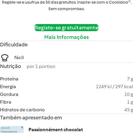
Registe-se e usufrua de 30 dias gratuitos. Inspire-se com o Cookidoo®.
Sem compromisso.
Registe-se gratuitamente
Mais Informações
Dificuldade
fácil
Nutrição
por 1 portion
Proteína
7 g
Energia
1249 kJ / 297 kcal
Gordura
10 g
Fibra
1 g
Hidratos de carbono
45 g
Também apresentado em
Passionnément chocolat