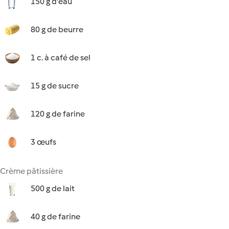
150 g d'eau
80 g de beurre
1 c. à café de sel
15 g de sucre
120 g de farine
3 œufs
Crème pâtissière
500 g de lait
40 g de farine