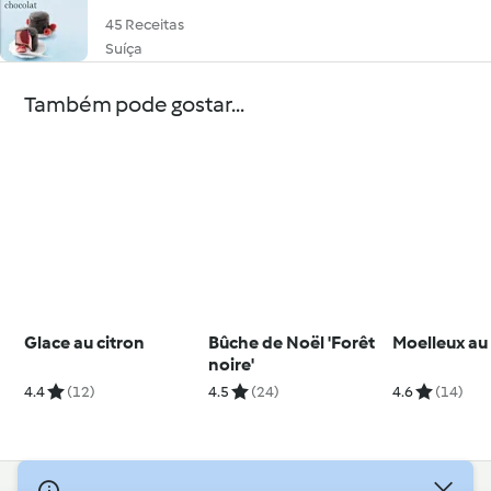
45 Receitas
Suíça
Também pode gostar...
Glace au citron
Bûche de Noël 'Forêt
Moelleux au
noire'
4.4
(12)
4.5
(24)
4.6
(14)