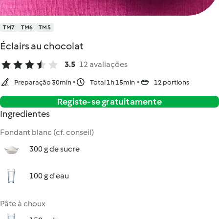
TM7
TM6
TM5
Éclairs au chocolat
3.5
12 avaliações
Preparação 30min
Total 1h 15min
12 portions
Registe-se gratuitamente
Ingredientes
Fondant blanc (cf. conseil)
300 g de sucre
100 g d'eau
Pâte à choux