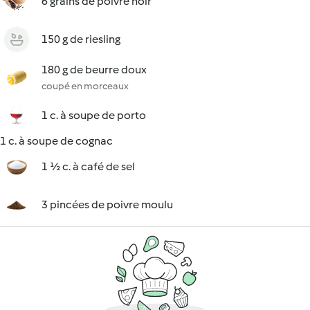
6 grains de poivre noir
150 g de riesling
180 g de beurre doux
coupé en morceaux
1 c. à soupe de porto
1 c. à soupe de cognac
1 ½ c. à café de sel
3 pincées de poivre moulu