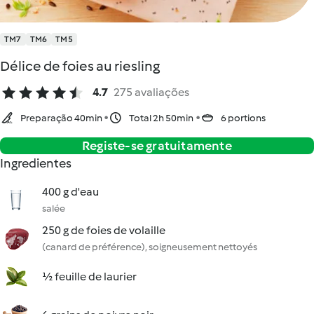
TM7
TM6
TM5
Délice de foies au riesling
4.7
275 avaliações
Preparação 40min
Total 2h 50min
6 portions
Registe-se gratuitamente
Ingredientes
400 g d'eau
salée
250 g de foies de volaille
(canard de préférence), soigneusement nettoyés
½ feuille de laurier