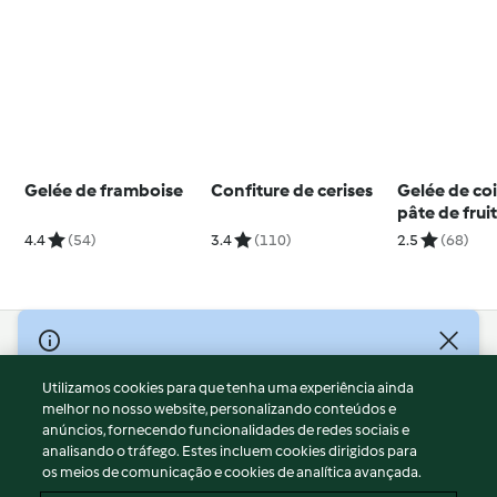
Gelée de framboise
Confiture de cerises
Gelée de coi
pâte de frui
4.4
(54)
3.4
(110)
2.5
(68)
© Copyright 2026
Utilizamos cookies para que tenha uma experiência ainda
Termos de Utilização
melhor no nosso website, personalizando conteúdos e
Aviso sobre Proteção de Dados
anúncios, fornecendo funcionalidades de redes sociais e
Aviso
analisando o tráfego. Estes incluem cookies dirigidos para
os meios de comunicação e cookies de analítica avançada.
Apoio legal