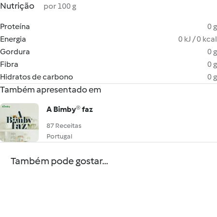
Nutrição
por 100 g
Proteína
0 g
Energia
0 kJ / 0 kcal
Gordura
0 g
Fibra
0 g
Hidratos de carbono
0 g
Também apresentado em
A Bimby® faz
87 Receitas
Portugal
Também pode gostar...