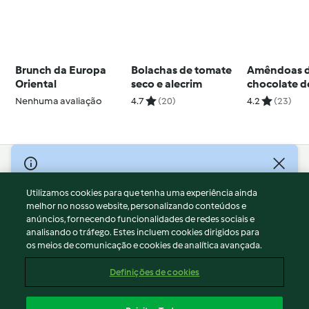
Brunch da Europa
Bolachas de tomate
Amêndoas 
Oriental
seco e alecrim
chocolate de
café
Nenhuma avaliação
4.7
(20)
4.2
(23)
© Copyright 2026
Utilizamos cookies para que tenha uma experiência ainda
Termos de Utilização
melhor no nosso website, personalizando conteúdos e
Aviso sobre Proteção de Dados
anúncios, fornecendo funcionalidades de redes sociais e
Aviso
analisando o tráfego. Estes incluem cookies dirigidos para
os meios de comunicação e cookies de analítica avançada.
Apoio legal
Cookies
Definições de cookies
Conteúdo do relatório
Rescisão do contrato