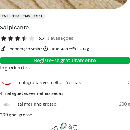
TM7
TM6
TM5
TM31
Sal picante
3.7
3 avaliações
Preparação 5min
Total 48h
200 g
Registe-se gratuitamente
Ingredientes
malaguetas vermelhas frescas
2
4 malaguetas vermelhas secas
sal marinho grosso
200 g
200 g sal grosso