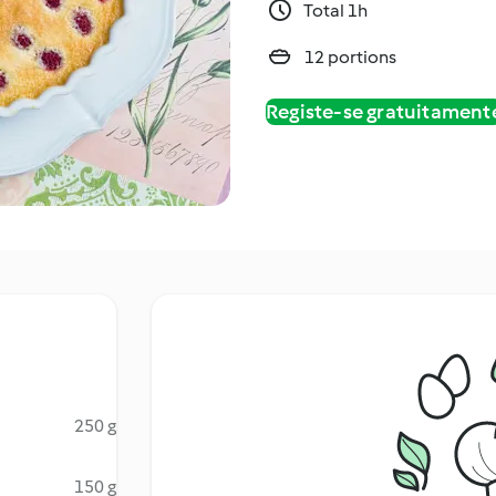
Total 1h
12 portions
Registe-se gratuitament
250 g
150 g