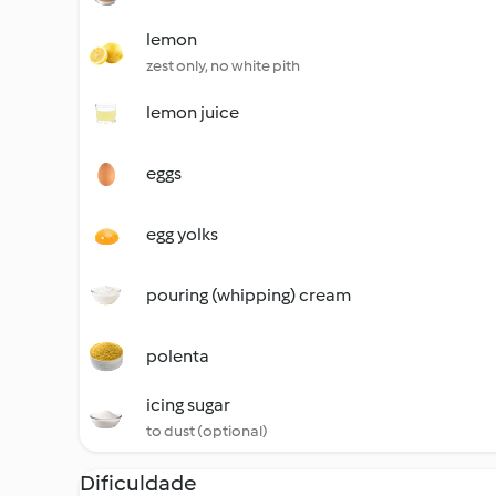
lemon
zest only, no white pith
lemon juice
eggs
egg yolks
pouring (whipping) cream
polenta
icing sugar
to dust (optional)
Dificuldade