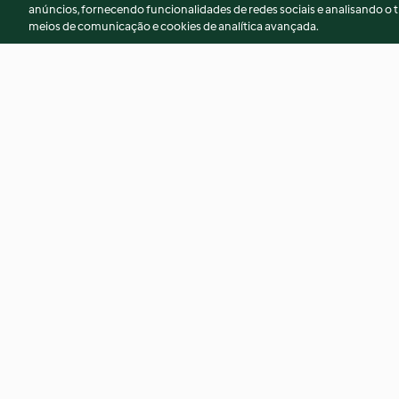
anúncios, fornecendo funcionalidades de redes sociais e analisando o t
meios de comunicação e cookies de analítica avançada.
Chocolate and pear cake
Pancetta-wrapped 
stuffing roll
4.2
(19)
4.3
(12)
© Copyright 2026
Termos de Utilização
Aviso sobre Proteção de D
Declaração de acessibilidade