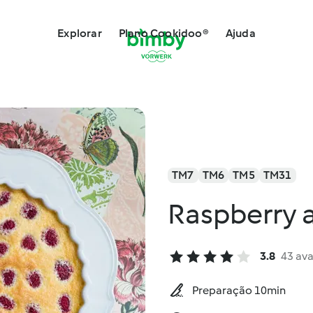
Explorar
Plano Cookidoo®
Ajuda
TM7
TM6
TM5
TM31
Raspberry 
3.8
43 ava
Preparação 10min