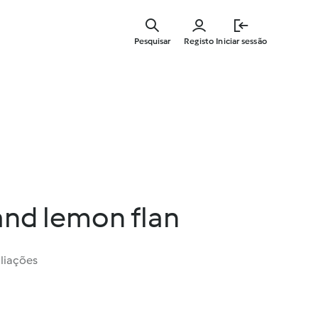
Saltar
para
Pesquisar
Registo
Iniciar sessão
o
conteúdo
principal
and lemon flan
liações