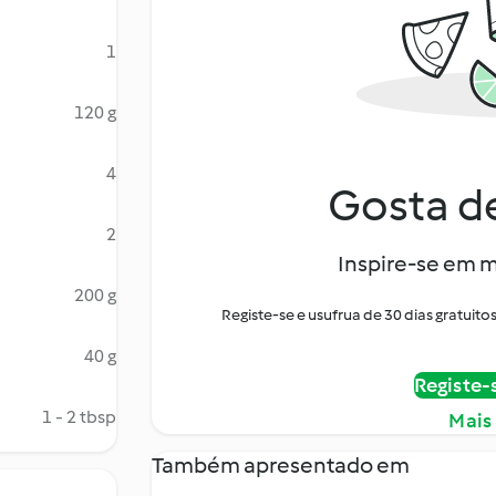
1
120 g
4
Gosta de
2
Inspire-se em m
200 g
Registe-se e usufrua de 30 dias gratui
40 g
Registe-
1 - 2 tbsp
Mais
Também apresentado em