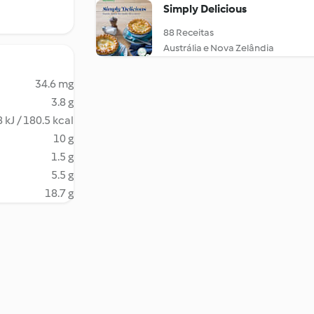
Simply Delicious
88 Receitas
Austrália e Nova Zelândia
34.6 mg
3.8 g
 kJ / 180.5 kcal
10 g
1.5 g
5.5 g
18.7 g