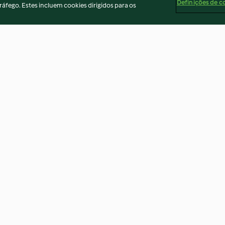
Definições de c
ráfego. Estes incluem cookies dirigidos para os
apricot
Blueberry blondies
Orange Campar
3.4
(175)
3.6
(19)
ados
Aviso
Apoio legal
Cookies
Conteúdo do relató