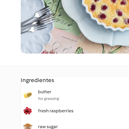
Ingredientes
butter
for greasing
fresh raspberries
raw sugar