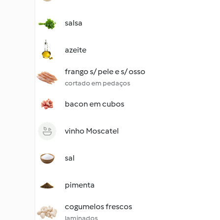
salsa
azeite
frango s/ pele e s/ osso
cortado em pedaços
bacon em cubos
vinho Moscatel
sal
pimenta
cogumelos frescos
laminados