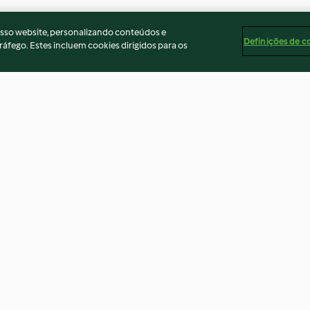
osso website, personalizando conteúdos e
Definições de c
ráfego. Estes incluem cookies dirigidos para os
Alheiras ao vapor com arroz
Puré de legumes
de grelos
4.4
(192)
4.5
(23)
ados
Aviso
Apoio legal
Cookies
Conteúdo do relató