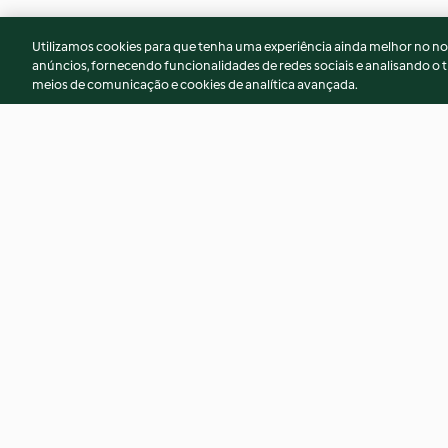
Utilizamos cookies para que tenha uma experiência ainda melhor no n
anúncios, fornecendo funcionalidades de redes sociais e analisando o t
meios de comunicação e cookies de analítica avançada.
Feijoada de chocos
Arroz de tamboril
4.6
(151)
3.8
(116)
© Copyright 2026
Termos de Utilização
Aviso sobre Proteção de D