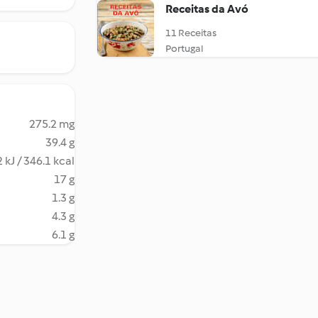
Receitas da Avó
11 Receitas
Portugal
275.2 mg
39.4 g
 kJ / 346.1 kcal
17 g
1.3 g
4.3 g
6.1 g