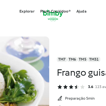
Explorar
Plano Cookidoo®
Ajuda
TM7
TM6
TM5
TM31
Frango gui
3.6
123 a
Preparação 5min