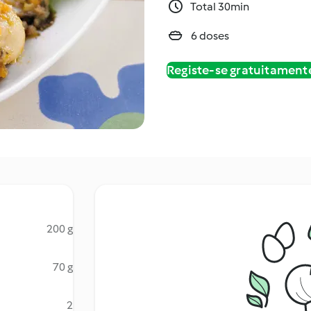
Total 30min
6 doses
Registe-se gratuitament
200 g
70 g
2