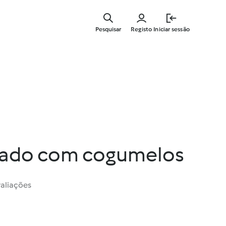
Saltar
para
Pesquisar
Registo
Iniciar sessão
o
conteúdo
principal
sado com cogumelos
valiações