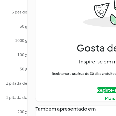
3 pés de
30 g
1000 g
Gosta de
100 g
Inspire-se em m
50 g
Registe-se e usufrua de 30 dias gratui
1 pitada de
Registe-
1 pitada de
Mais
Também apresentado em
200 g