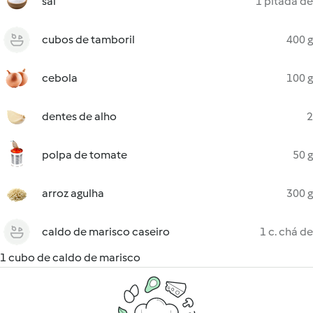
sal
1 pitada de
cubos de tamboril
400 g
cebola
100 g
dentes de alho
2
polpa de tomate
50 g
arroz agulha
300 g
caldo de marisco caseiro
1 c. chá de
1 cubo de caldo de marisco