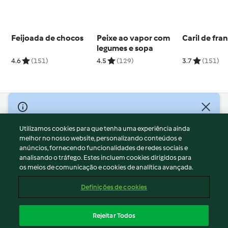
Feijoada de chocos
Peixe ao vapor com
Caril de fra
legumes e sopa
4.6
(151)
4.5
(129)
3.7
(151)
© Copyright 2026
Utilizamos cookies para que tenha uma experiência ainda
Termos de Utilização
melhor no nosso website, personalizando conteúdos e
Aviso sobre Proteção de Dados
anúncios, fornecendo funcionalidades de redes sociais e
Aviso
analisando o tráfego. Estes incluem cookies dirigidos para
os meios de comunicação e cookies de analítica avançada.
Apoio legal
Cookies
Definições de cookies
Conteúdo do relatório
Rescisão do contrato
Rejeitar Todos
Declaração de acessibilidade