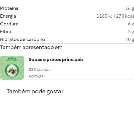
Proteína
16 g
Energia
1163 kJ / 278 kcal
Gordura
6 g
Fibra
5 g
Hidratos de carbono
40 g
Também apresentado em
Sopas e pratos principais
31 Receitas
Portugal
Também pode gostar...