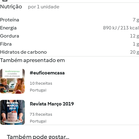
Nutrição
por 1 unidade
Proteína
7 g
Energia
890 kJ / 213 kcal
Gordura
12 g
Fibra
1 g
Hidratos de carbono
20 g
Também apresentado em
#euficoemcasa
10 Receitas
Portugal
Revista Março 2019
73 Receitas
Portugal
Também pode gostar...