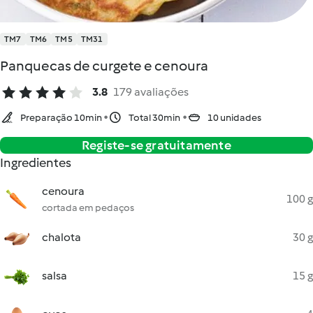
TM7
TM6
TM5
TM31
Panquecas de curgete e cenoura
3.8
179 avaliações
Preparação 10min
Total 30min
10 unidades
Registe-se gratuitamente
Ingredientes
cenoura
100 g
cortada em pedaços
chalota
30 g
salsa
15 g