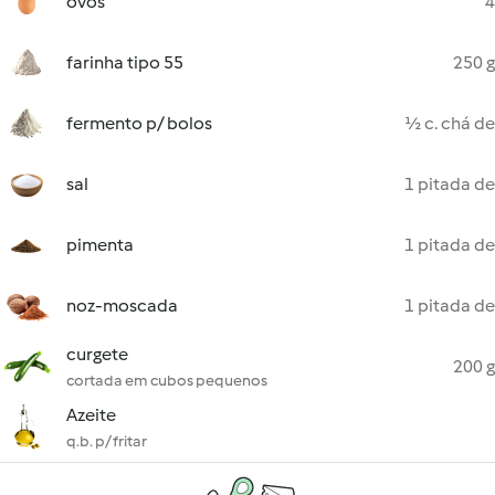
ovos
4
farinha tipo 55
250 g
fermento p/ bolos
½ c. chá de
sal
1 pitada de
pimenta
1 pitada de
noz-moscada
1 pitada de
curgete
200 g
cortada em cubos pequenos
Azeite
q.b. p/ fritar