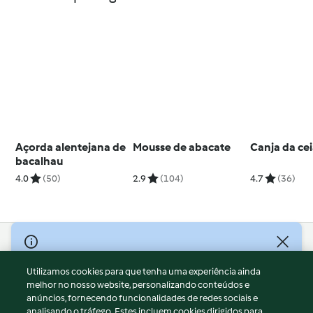
Açorda alentejana de
Mousse de abacate
Canja da ce
bacalhau
4.0
(50)
2.9
(104)
4.7
(36)
© Copyright 2026
Utilizamos cookies para que tenha uma experiência ainda
Termos de Utilização
melhor no nosso website, personalizando conteúdos e
Aviso sobre Proteção de Dados
anúncios, fornecendo funcionalidades de redes sociais e
Aviso
analisando o tráfego. Estes incluem cookies dirigidos para