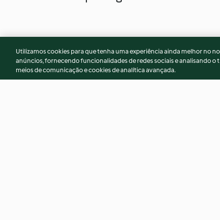
Utilizamos cookies para que tenha uma experiência ainda melhor no n
anúncios, fornecendo funcionalidades de redes sociais e analisando o t
meios de comunicação e cookies de analítica avançada.
Espetadas mistas de peixe em
Rolinhos de frang
alecrim com molho de iogurte
curgete no forno
e limão
3.7
(6)
3.2
(20)
© Copyright 2026