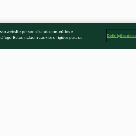
osso website, personalizando conteúdos e
Definições de c
ráfego. Estes incluem cookies dirigidos para os
o com
Medalhões de porco com
Gratinado de p
manga
feijão-verde e c
3.8
(12)
3.9
(34)