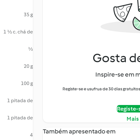
35 g
1 ½ c. chá de
½
Gosta de
20 g
Inspire-se em m
100 g
Registe-se e usufrua de 30 dias gratui
1 pitada de
Registe-
1 pitada de
Mais
Também apresentado em
4