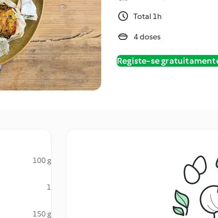
Total 1h
4 doses
Registe-se gratuitament
100 g
1
150 g