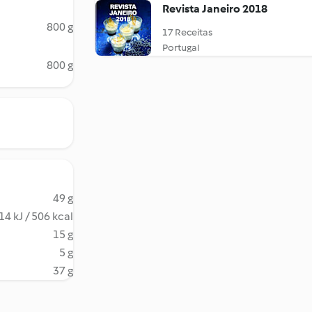
Revista Janeiro 2018
800 g
17 Receitas
Portugal
800 g
49 g
14 kJ / 506 kcal
15 g
5 g
37 g