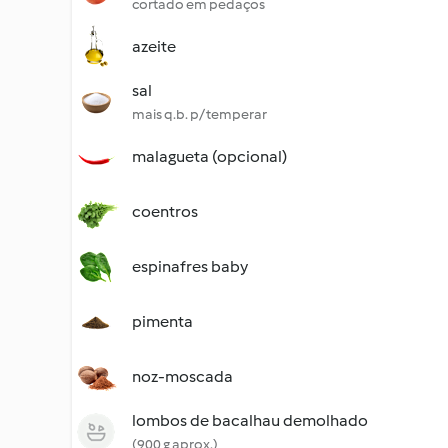
cortado em pedaços
azeite
sal
mais q.b. p/ temperar
malagueta (opcional)
coentros
espinafres baby
pimenta
noz-moscada
lombos de bacalhau demolhado
(900 g aprox.)