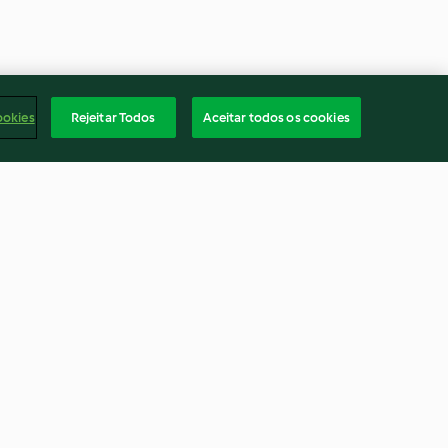
ookies
Rejeitar Todos
Aceitar todos os cookies
eixe com
Empadão de pato com alheira
ouve-flor
4.2
(12)