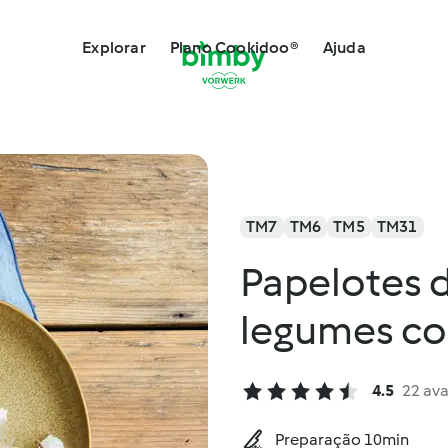
Explorar
Plano Cookidoo®
Ajuda
TM7
TM6
TM5
TM31
Papelotes 
legumes co
4.5
22 ava
Preparação 10min