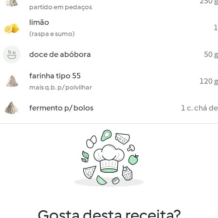
250 g
partido em pedaços
limão
1
(raspa e sumo)
doce de abóbora
50 g
farinha tipo 55
120 g
mais q.b. p/ polvilhar
fermento p/ bolos
1 c. chá de
Gosta desta receita?