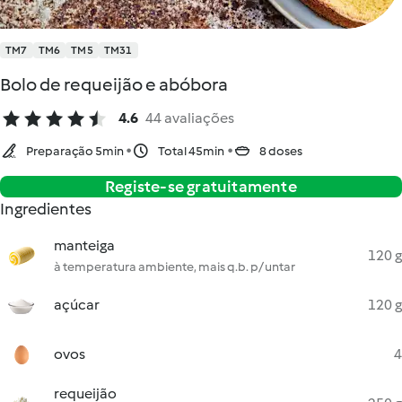
TM7
TM6
TM5
TM31
Bolo de requeijão e abóbora
4.6
44 avaliações
Preparação 5min
Total 45min
8 doses
Registe-se gratuitamente
Ingredientes
manteiga
120 g
à temperatura ambiente, mais q.b. p/ untar
açúcar
120 g
ovos
4
requeijão