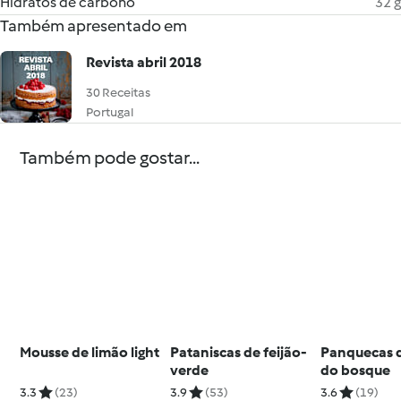
Hidratos de carbono
32 g
Também apresentado em
Revista abril 2018
30 Receitas
Portugal
Também pode gostar...
Mousse de limão light
Pataniscas de feijão-
Panquecas d
verde
do bosque
3.3
(23)
3.9
(53)
3.6
(19)