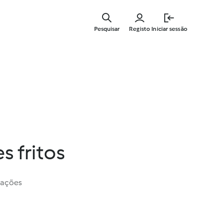
Saltar
para
Pesquisar
Registo
Iniciar sessão
o
conteúdo
principal
s fritos
iações