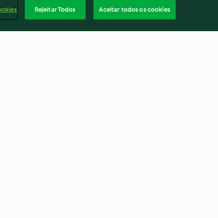
ookies
Rejeitar Todos
Aceitar todos os cookies
Cheesecake soufflé
4.0
(4)
Portu
rio
Rescisão do contrato