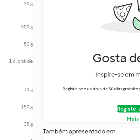
20 g
500 g
50 g
Gosta de
1 c. chá de
Inspire-se em m
Registe-se e usufrua de 30 dias gratui
10 g
150 g
Registe-
Mais
35 g
Também apresentado em