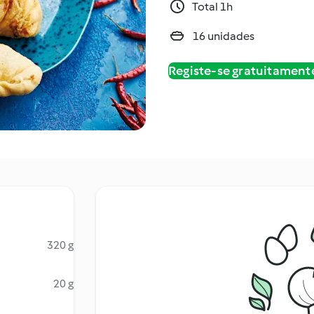
Total 1h
16 unidades
Registe-se gratuitament
320 g
20 g