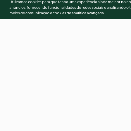
Utilizamos cookies para que tenha uma experiência ainda melhor no n
anúncios, fornecendo funcionalidades de redes sociais e analisando o t
meios de comunicação e cookies de analítica avançada.
Cornos de gazela
Gressinos de parme
aromáticas
4.0
(2)
Nenhuma avaliação
© Copyright 2026
Termos de Utilização
Aviso sobre Proteção de D
Declaração de acessibilidade