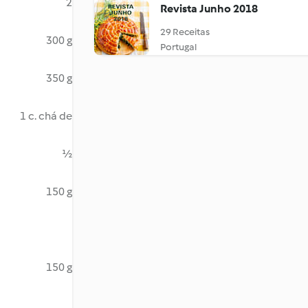
2
Revista Junho 2018
29 Receitas
300 g
Portugal
350 g
1 c. chá de
½
150 g
150 g