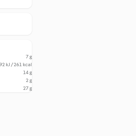
7 g
92 kJ / 261 kcal
14 g
2 g
27 g