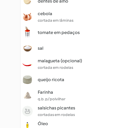
dentes de alho
cebola
cortada em lâminas
tomate em pedaços
sal
malagueta (opcional)
cortada em rodelas
queijo ricota
Farinha
q.b. p/ polvilhar
salsichas picantes
cortadas em rodelas
Óleo