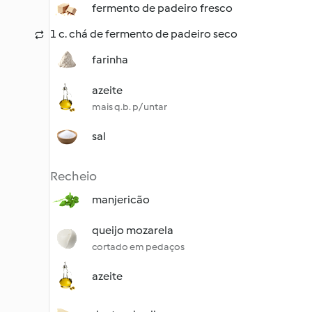
fermento de padeiro fresco
1 c. chá de fermento de padeiro seco
farinha
azeite
mais q.b. p/ untar
sal
Recheio
manjericão
queijo mozarela
cortado em pedaços
azeite