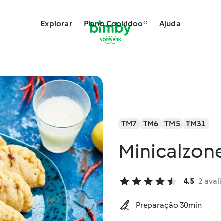
Explorar
Plano Cookidoo®
Ajuda
TM7
TM6
TM5
TM31
Minicalzone
4.5
2 aval
Preparação 30min