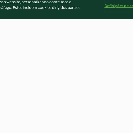
osso website, personalizando conteúdos e
Definições de c
ráfego. Estes incluem cookies dirigidos para os
são e ervas
Pães de raiz recheados
Stolen
Nenhuma avaliação
3.7
(3)
ados
Aviso
Apoio legal
Cookies
Conteúdo do relató