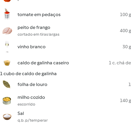
tomate em pedaços
100 g
peito de frango
400 g
cortado em tiras largas
vinho branco
30 g
caldo de galinha caseiro
1 c. chá de
1 cubo de caldo de galinha
folha de louro
1
milho cozido
140 g
escorrido
Sal
q.b. p/ temperar