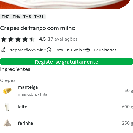
TM7
TM6
TM5
TM31
Crepes de frango com milho
4.5
17 avaliações
Preparação 25min
Total 1h 15min
12 unidades
Registe-se gratuitamente
Ingredientes
Crepes
manteiga
50 g
mais q.b. p/ fritar
leite
600 g
farinha
250 g