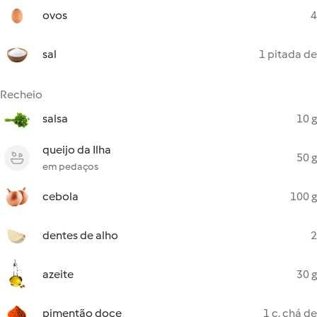
ovos
4
sal
1 pitada de
Recheio
salsa
10 g
queijo da Ilha
50 g
em pedaços
cebola
100 g
dentes de alho
2
azeite
30 g
pimentão doce
1 c. chá de