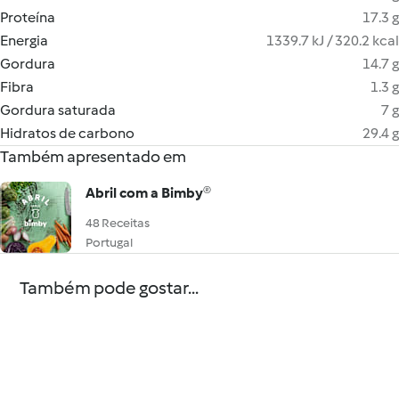
Proteína
17.3 g
Energia
1339.7 kJ / 320.2 kcal
Gordura
14.7 g
Fibra
1.3 g
Gordura saturada
7 g
Hidratos de carbono
29.4 g
Também apresentado em
Abril com a Bimby®
48 Receitas
Portugal
Também pode gostar...