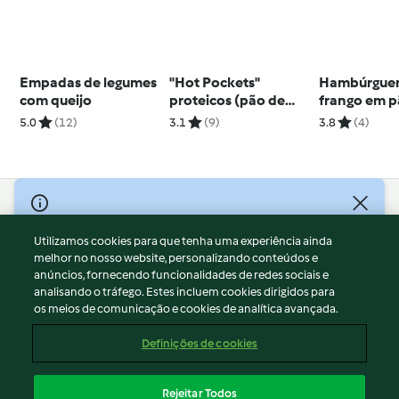
Empadas de legumes
"Hot Pockets"
Hambúrguer
com queijo
proteicos (pão de
frango em 
frigideira recheado)
nuvem
5.0
(12)
3.1
(9)
3.8
(4)
© Copyright 2026
Utilizamos cookies para que tenha uma experiência ainda
Termos de Utilização
melhor no nosso website, personalizando conteúdos e
Aviso sobre Proteção de Dados
anúncios, fornecendo funcionalidades de redes sociais e
Aviso
analisando o tráfego. Estes incluem cookies dirigidos para
os meios de comunicação e cookies de analítica avançada.
Apoio legal
Cookies
Definições de cookies
Conteúdo do relatório
Rescisão do contrato
Rejeitar Todos