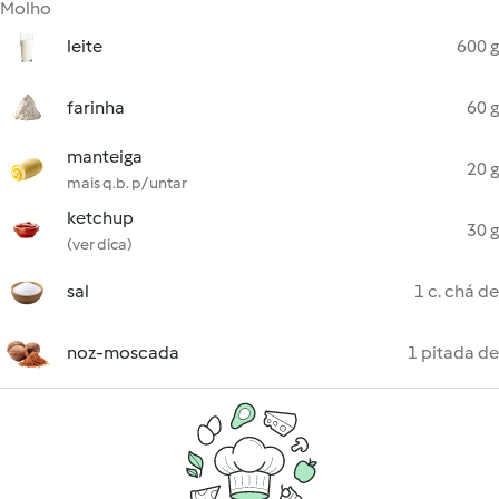
Molho
leite
600 g
farinha
60 g
manteiga
20 g
mais q.b. p/ untar
ketchup
30 g
(ver dica)
sal
1 c. chá de
noz-moscada
1 pitada de