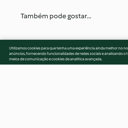
Também pode gostar...
Utilizamos cookies para que tenha uma experiência ainda melhor no n
anúncios, fornecendo funcionalidades de redes sociais e analisando o t
meios de comunicação e cookies de analítica avançada.
Wraps com legumes salteados
Papas de aveia de 
e molho de ervas
pera
4.4
(5)
4.4
(7)