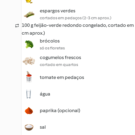
espargos verdes
cortados em pedaços (2-3 cm aprox.)
100 g feijão-verde redondo congelado, cortado em
cm aprox.)
brócolos
só os floretes
cogumelos frescos
cortado em quartos
tomate em pedaços
água
paprika (opcional)
sal