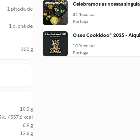
Celebramos as nossas singul
1 pitada de
32 Receitas
Portugal
1 c. chá de
O seu Cookidoo® 2025 - Alqu
10 Receitas
200 g
Portugal
10.3 g
 kJ / 357.6 kcal
6.9 g
12.6 g