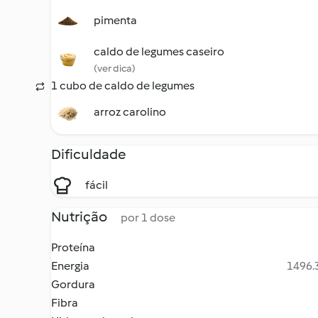
pimenta
caldo de legumes caseiro
(ver dica)
1 cubo de caldo de legumes
arroz carolino
Dificuldade
fácil
Nutrição
por 1 dose
Proteína
Energia
1496.3
Gordura
Fibra