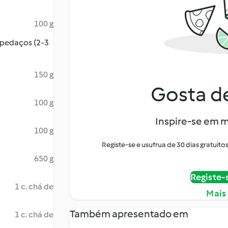
100 g
 pedaços (2-3
150 g
Gosta de
100 g
Inspire-se em m
100 g
Registe-se e usufrua de 30 dias gratui
650 g
Registe-
1 c. chá de
Mais
Também apresentado em
1 c. chá de