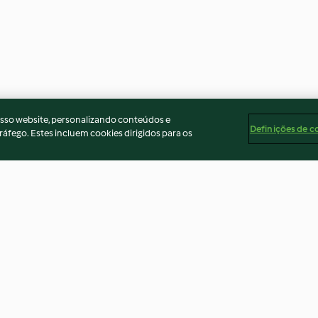
osso website, personalizando conteúdos e
Definições de c
ráfego. Estes incluem cookies dirigidos para os
chocolate e
Creme de agrião com
Carbonara com
amêndoas
3.3
(6)
4.5
(2)