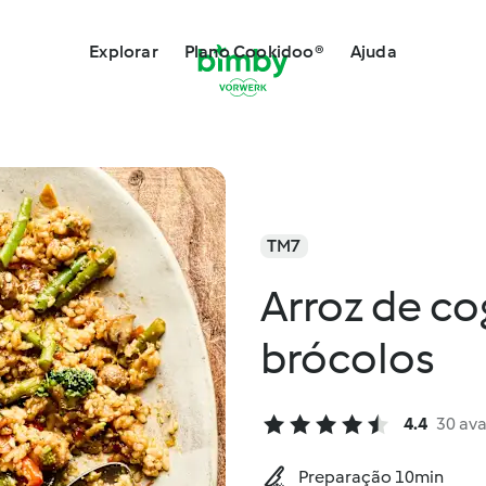
Explorar
Plano Cookidoo®
Ajuda
TM7
Arroz de co
brócolos
4.4
30 ava
Preparação 10min