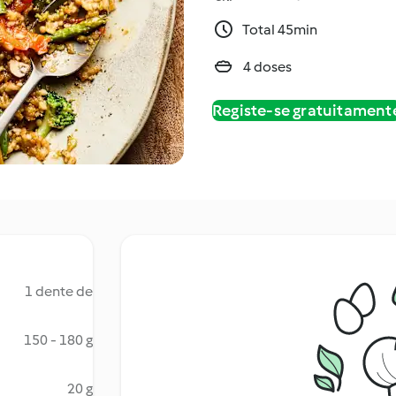
Total 45min
4 doses
Registe-se gratuitament
1 dente de
150 - 180 g
20 g