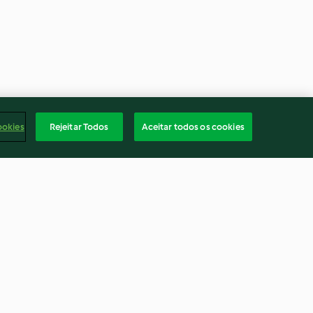
ookies
Rejeitar Todos
Aceitar todos os cookies
 couve
"Hot Pockets" proteicos (pão
de frigideira recheado)
3.1
(9)