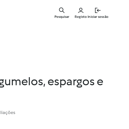
Saltar
para
Pesquisar
Registo
Iniciar sessão
o
conteúdo
principal
gumelos, espargos e
liações