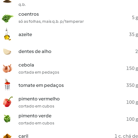
q.b.
coentros
5 g
só as folhas, mais q.b. p/ temperar
azeite
35 g
dentes de alho
2
cebola
150 g
cortada em pedaços
tomate em pedaços
350 g
pimento vermelho
100 g
cortado em cubos
pimento verde
100 g
cortado em cubos
caril
1 c. chá de