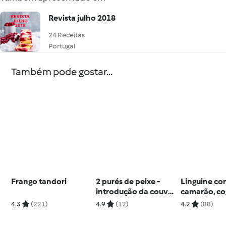
Revista julho 2018
24 Receitas
Portugal
Também pode gostar...
Frango tandori
2 purés de peixe -
Linguine c
introdução da couve,
camarão, c
da beringela, do grão
e espargos
4.3
(221)
4.9
(12)
4.2
(88)
e dos cogumelos