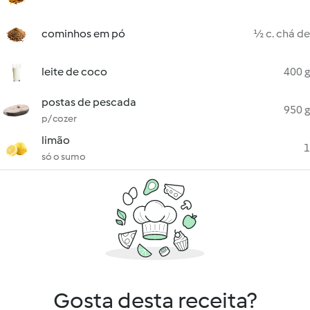
cominhos em pó
½ c. chá de
leite de coco
400 g
postas de pescada
950 g
p/ cozer
limão
1
só o sumo
Gosta desta receita?