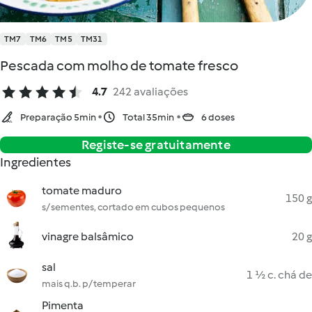
TM7
TM6
TM5
TM31
Pescada com molho de tomate fresco
4.7
242 avaliações
Preparação 5min
Total 35min
6 doses
Registe-se gratuitamente
Ingredientes
tomate maduro
150 g
s/ sementes, cortado em cubos pequenos
vinagre balsâmico
20 g
sal
1 ½ c. chá de
mais q.b. p/ temperar
Pimenta