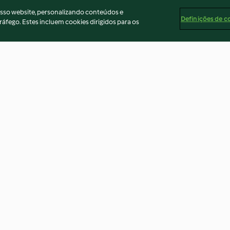
osso website, personalizando conteúdos e
Definições de c
ráfego. Estes incluem cookies dirigidos para os
u
Doce de morangos e chocolate
Pudim de queijo
- TM5
5.0
(1)
3.9
(9)
ados
Aviso
Apoio legal
Cookies
Conteúdo do relató