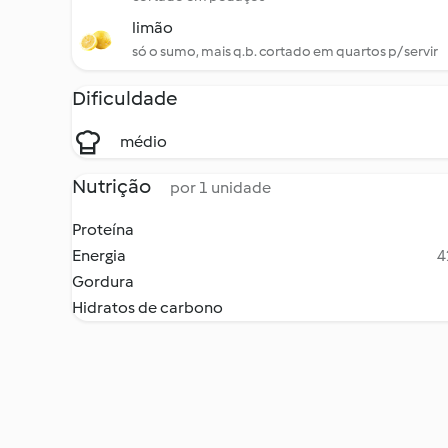
limão
só o sumo, mais q.b. cortado em quartos p/ servir
Dificuldade
médio
Nutrição
por 1 unidade
Proteína
Energia
4
Gordura
Hidratos de carbono