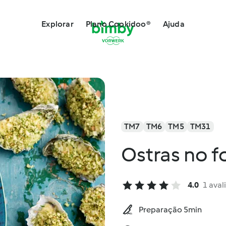
Explorar
Plano Cookidoo®
Ajuda
TM7
TM6
TM5
TM31
Ostras no f
4.0
1 aval
Preparação 5min