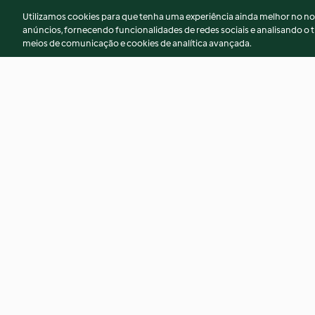
Utilizamos cookies para que tenha uma experiência ainda melhor no n
anúncios, fornecendo funcionalidades de redes sociais e analisando o t
meios de comunicação e cookies de analítica avançada.
Bife à rolê
Creme de bacalha
4.0
(8)
5.0
(4)
© Copyright 2026
Termos de Utilização
Aviso sobre Proteção de D