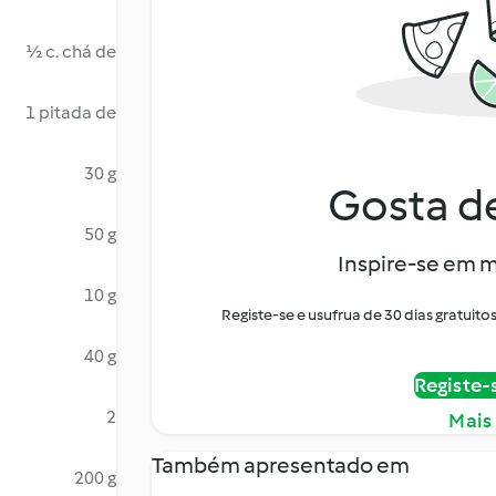
½ c. chá de
1 pitada de
30 g
Gosta de
50 g
Inspire-se em m
10 g
Registe-se e usufrua de 30 dias gratui
40 g
Registe-
2
Mais
Também apresentado em
200 g