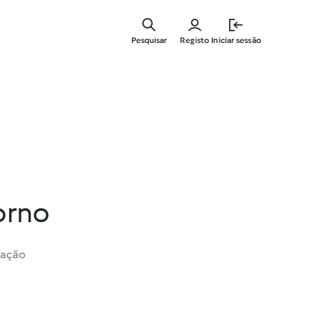
Saltar
para
Pesquisar
Registo
Iniciar sessão
o
conteúdo
principal
orno
iação