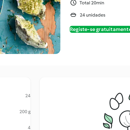
Total 20min
24 unidades
Registe-se gratuitament
24
200 g
4