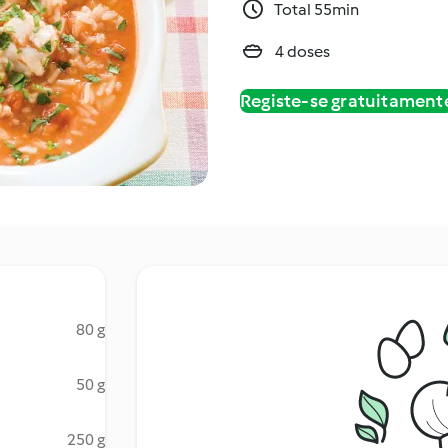
Total 55min
4 doses
Registe-se gratuitament
80 g
50 g
250 g