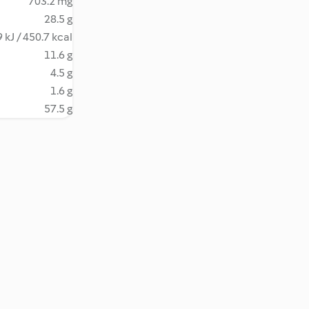
703.2 mg
28.5 g
 kJ / 450.7 kcal
11.6 g
4.5 g
1.6 g
57.5 g