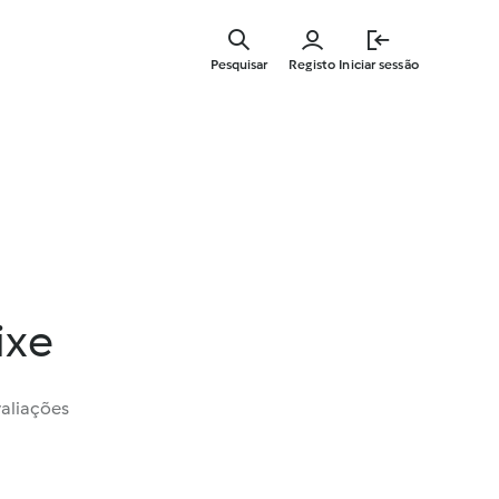
Saltar
para
Pesquisar
Registo
Iniciar sessão
o
conteúdo
principal
ixe
valiações