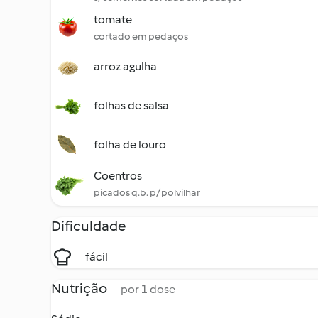
tomate
cortado em pedaços
arroz agulha
folhas de salsa
folha de louro
Coentros
picados q.b. p/ polvilhar
Dificuldade
fácil
Nutrição
por 1 dose