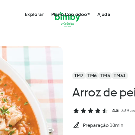
Explorar
Plano Cookidoo®
Ajuda
TM7
TM6
TM5
TM31
Arroz de pe
4.5
339 a
Preparação 10min