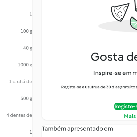
1
100 g
40 g
Gosta de
1000 g
Inspire-se em m
1 c. chá de
Registe-se e usufrua de 30 dias gratui
500 g
Registe-
4 dentes de
Mais
Também apresentado em
1