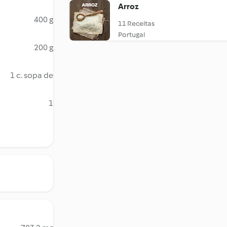
Arroz
400 g
11 Receitas
Portugal
200 g
1 c. sopa de
1