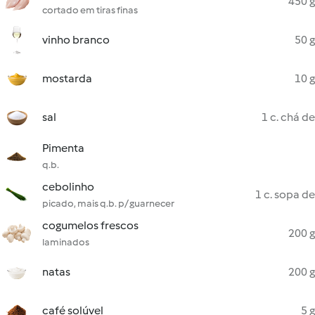
450 g
cortado em tiras finas
vinho branco
50 g
mostarda
10 g
sal
1 c. chá de
Pimenta
q.b.
cebolinho
1 c. sopa de
picado, mais q.b. p/ guarnecer
cogumelos frescos
200 g
laminados
natas
200 g
café solúvel
5 g