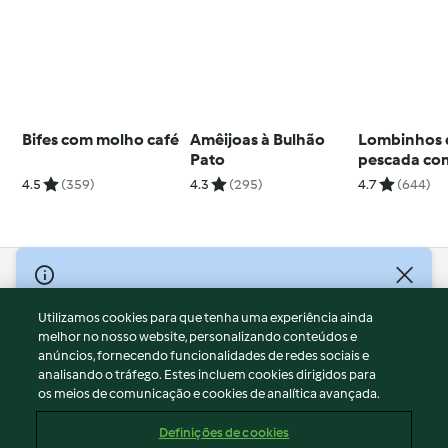
Bifes com molho café
Amêijoas à Bulhão
Lombinhos 
Pato
pescada com
coentros e
4.5
(359)
4.3
(295)
4.7
(644)
batatinhas
© Copyright 2026
Utilizamos cookies para que tenha uma experiência ainda
Termos de Utilização
melhor no nosso website, personalizando conteúdos e
Aviso sobre Proteção de Dados
anúncios, fornecendo funcionalidades de redes sociais e
Aviso
analisando o tráfego. Estes incluem cookies dirigidos para
os meios de comunicação e cookies de analítica avançada.
Apoio legal
Cookies
Definições de cookies