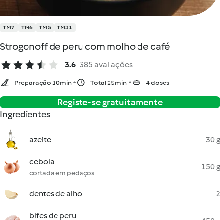
TM7
TM6
TM5
TM31
Strogonoff de peru com molho de café
3.6
385 avaliações
Preparação 10min
Total 25min
4 doses
Registe-se gratuitamente
Ingredientes
azeite
30 g
cebola
150 g
cortada em pedaços
dentes de alho
2
bifes de peru