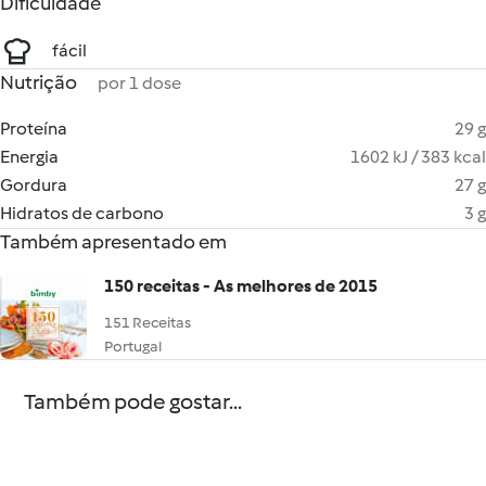
Dificuldade
fácil
Nutrição
por 1 dose
Proteína
29 g
Energia
1602 kJ / 383 kcal
Gordura
27 g
Hidratos de carbono
3 g
Também apresentado em
150 receitas - As melhores de 2015
151 Receitas
Portugal
Também pode gostar...