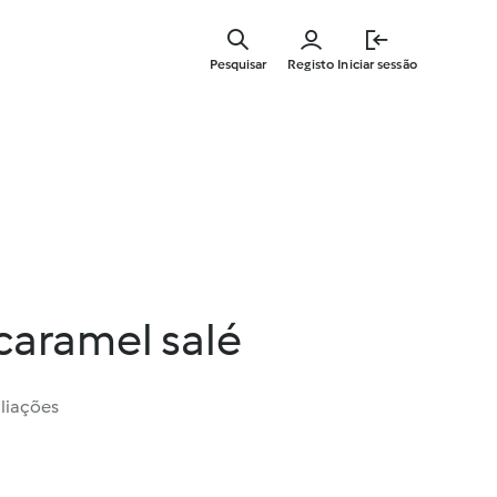
Saltar
para
Pesquisar
Registo
Iniciar sessão
o
conteúdo
principal
caramel salé
liações