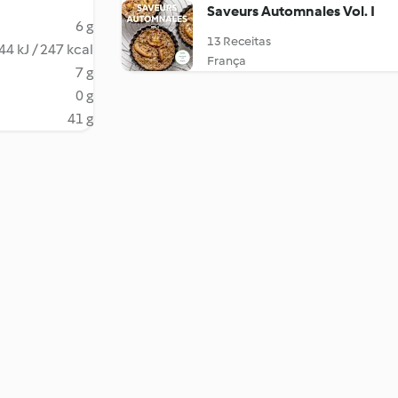
Saveurs Automnales Vol. I
6 g
13 Receitas
44 kJ / 247 kcal
França
7 g
0 g
41 g