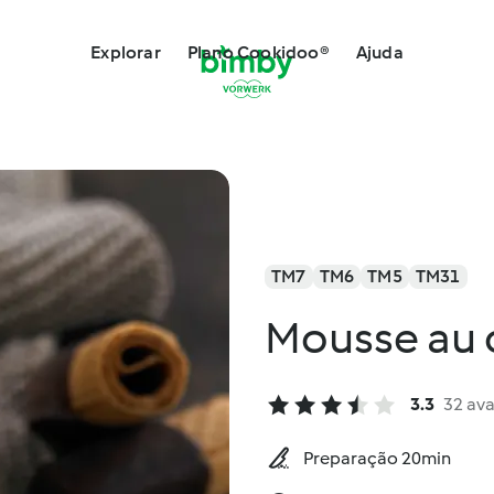
Explorar
Plano Cookidoo®
Ajuda
TM7
TM6
TM5
TM31
Mousse au 
3.3
32 ava
Preparação 20min