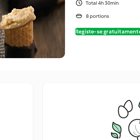
Total 4h 30min
8 portions
Registe-se gratuitament