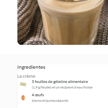
Ingredientes
La crème
3 feuilles de gélatine alimentaire
(1,9 g/feuille) et un récipient d'eau froide
4 œufs
blancs et jaunes séparés