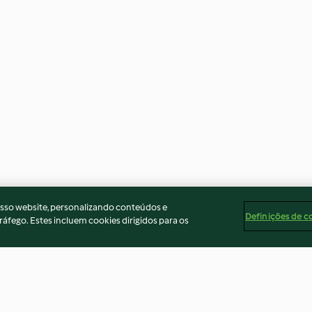
osso website, personalizando conteúdos e
Definições de c
ráfego. Estes incluem cookies dirigidos para os