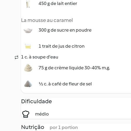
450 g de lait entier
La mousse au caramel
300 g de sucre en poudre
1 trait de jus de citron
1 c. à soupe d'eau
75 g de crème liquide 30-40% m.g.
½ c. à café de fleur de sel
Dificuldade
médio
Nutrição
por 1 portion