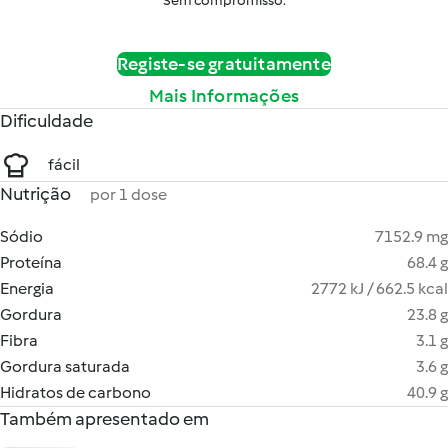
Sem compromisso.
Registe-se gratuitamente
Mais Informações
Dificuldade
fácil
Nutrição
por 1 dose
Sódio
7152.9 mg
Proteína
68.4 g
Energia
2772 kJ / 662.5 kcal
Gordura
23.8 g
Fibra
3.1 g
Gordura saturada
3.6 g
Hidratos de carbono
40.9 g
Também apresentado em