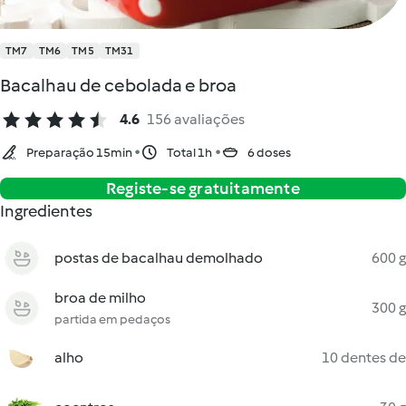
TM7
TM6
TM5
TM31
Bacalhau de cebolada e broa
4.6
156 avaliações
Preparação 15min
Total 1h
6 doses
Registe-se gratuitamente
Ingredientes
postas de bacalhau demolhado
600 g
broa de milho
300 g
partida em pedaços
alho
10 dentes de