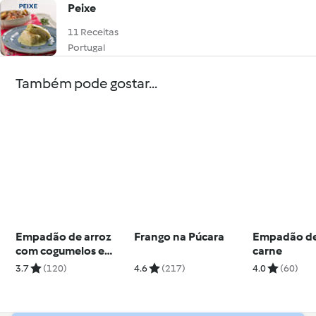
Peixe
11 Receitas
Portugal
Também pode gostar...
Empadão de arroz
Frango na Púcara
Empadão de
com cogumelos e
carne
frango
3.7
(120)
4.6
(217)
4.0
(60)