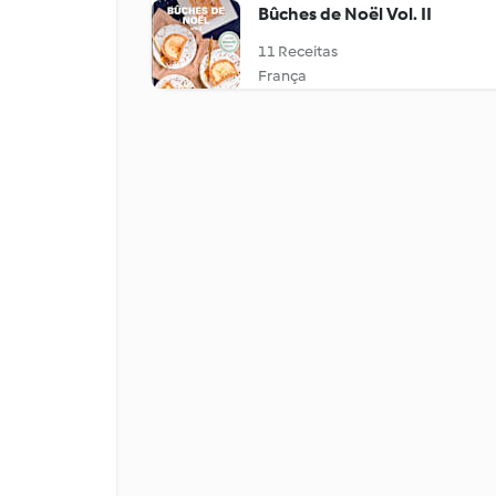
Bûches de Noël Vol. II
11 Receitas
França