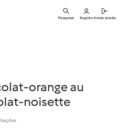
Saltar
para
Pesquisar
Registo
Iniciar sessão
o
conteúdo
principal
olat-orange au
lat-noisette
liações