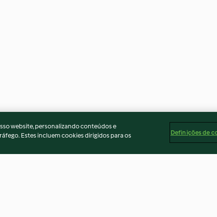
osso website, personalizando conteúdos e
Definições de c
ráfego. Estes incluem cookies dirigidos para os
Cigarettes croquantes à
Menu gourmand 