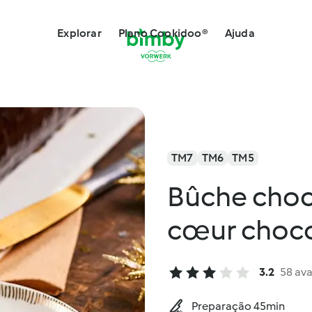
Explorar
Plano Cookidoo®
Ajuda
TM7
TM6
TM5
Bûche choc
cœur choco
3.2
58 ava
Preparação 45min