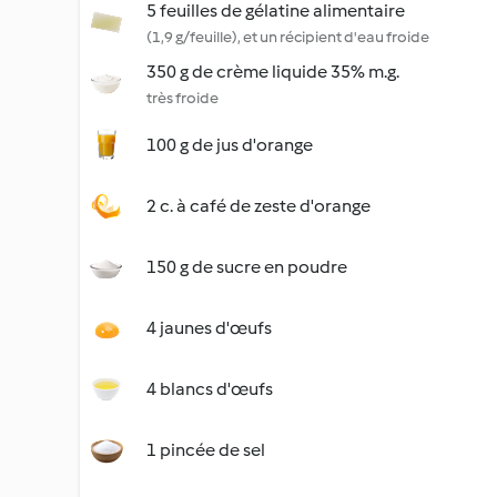
5 feuilles de gélatine alimentaire
(1,9 g/feuille), et un récipient d'eau froide
350 g de crème liquide 35% m.g.
très froide
100 g de jus d'orange
2 c. à café de zeste d'orange
150 g de sucre en poudre
4 jaunes d'œufs
4 blancs d'œufs
1 pincée de sel