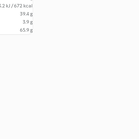
.2 kJ / 672 kcal
39.4 g
3.9 g
65.9 g