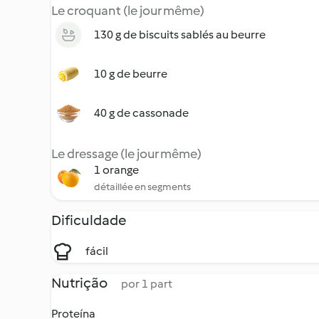
Le croquant (le jour même)
130 g de biscuits sablés au beurre
10 g de beurre
40 g de cassonade
Le dressage (le jour même)
1 orange
détaillée en segments
Dificuldade
fácil
Nutrição
por 1 part
Proteína