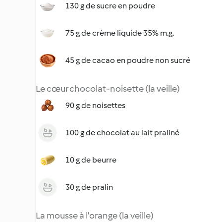
130 g de sucre en poudre
75 g de crème liquide 35% m.g.
45 g de cacao en poudre non sucré
Le cœur chocolat-noisette (la veille)
90 g de noisettes
100 g de chocolat au lait praliné
10 g de beurre
30 g de pralin
La mousse à l'orange (la veille)