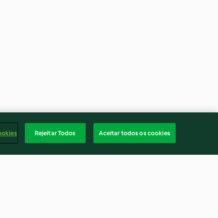
ookies
Rejeitar Todos
Aceitar todos os cookies
- Vacherin
Terrine en mousse de fruits