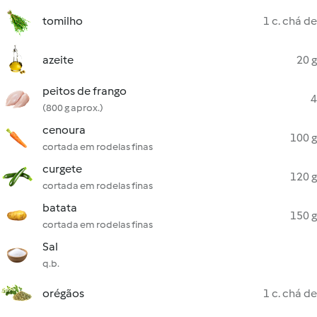
tomilho
1 c. chá de
azeite
20 g
peitos de frango
4
(800 g aprox.)
cenoura
100 g
cortada em rodelas finas
curgete
120 g
cortada em rodelas finas
batata
150 g
cortada em rodelas finas
Sal
q.b.
orégãos
1 c. chá de