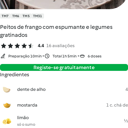
TM7
TM6
TM5
TM31
Peitos de frango com espumante e legumes
gratinados
4.4
16 avaliações
Preparação 10min
Total 1h 5min
6 doses
Registe-se gratuitamente
Ingredientes
dente de alho
4
mostarda
1 c. chá de
limão
½
só o sumo