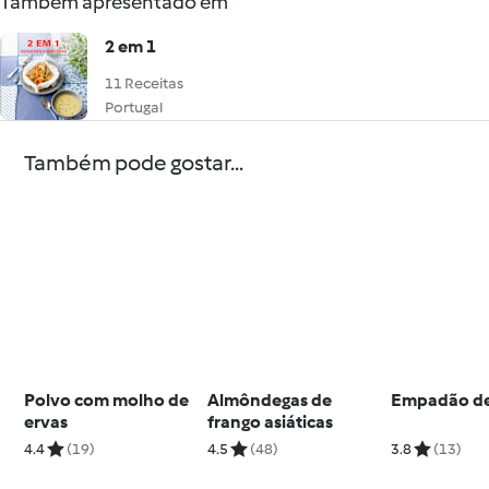
Também apresentado em
2 em 1
11 Receitas
Portugal
Também pode gostar...
Polvo com molho de
Almôndegas de
Empadão de
ervas
frango asiáticas
4.4
(19)
4.5
(48)
3.8
(13)