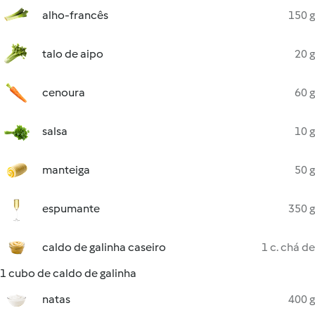
alho-francês
150 g
talo de aipo
20 g
cenoura
60 g
salsa
10 g
manteiga
50 g
espumante
350 g
caldo de galinha caseiro
1 c. chá de
1 cubo de caldo de galinha
natas
400 g