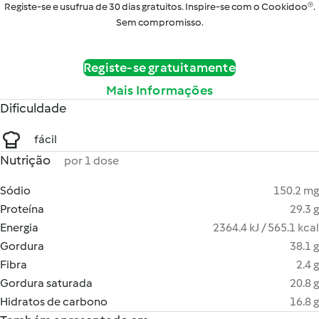
Registe-se e usufrua de 30 dias gratuitos. Inspire-se com o Cookidoo®.
Sem compromisso.
Registe-se gratuitamente
Mais Informações
Dificuldade
fácil
Nutrição
por 1 dose
Sódio
150.2 mg
Proteína
29.3 g
Energia
2364.4 kJ / 565.1 kcal
Gordura
38.1 g
Fibra
2.4 g
Gordura saturada
20.8 g
Hidratos de carbono
16.8 g