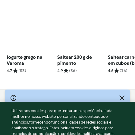
Iogurte grego na
Saltear 200 g de
Saltear car
Varoma
pimento
em cubos (
passado)
4.7
(53)
4.9
(36)
4.6
(16)
© Copyright 2026
Utilizamos cookies para que tenha uma experiência ainda
Termos de Utilização
melhor no nosso website, personalizando conteúdos e
Aviso sobre Proteção de Dados
anúncios, fornecendo funcionalidades de redes sociais e
Aviso
analisando o tráfego. Estes incluem cookies dirigidos para
os meios de comunicação e cookies de analítica avançada.