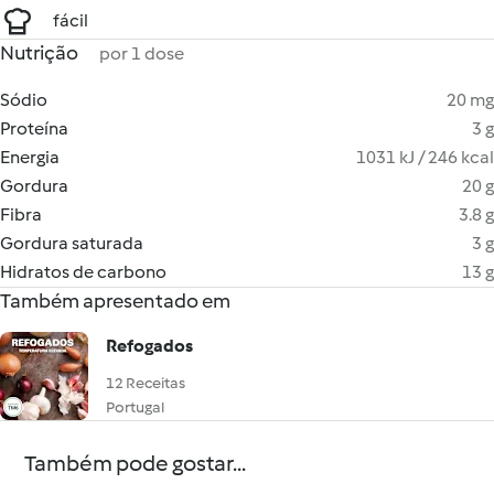
fácil
Nutrição
por 1 dose
Sódio
20 mg
Proteína
3 g
Energia
1031 kJ / 246 kcal
Gordura
20 g
Fibra
3.8 g
Gordura saturada
3 g
Hidratos de carbono
13 g
Também apresentado em
Refogados
12 Receitas
Portugal
Também pode gostar...