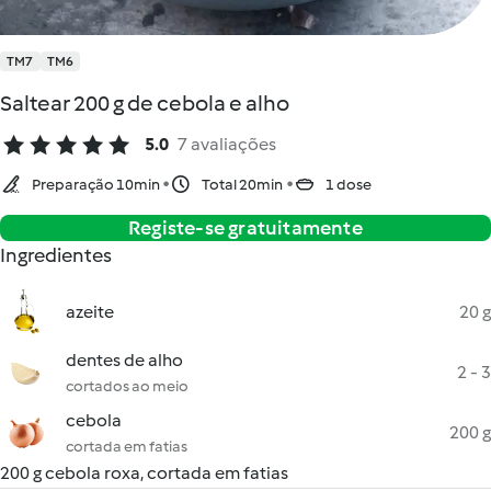
TM7
TM6
Saltear 200 g de cebola e alho
5.0
7 avaliações
Preparação 10min
Total 20min
1 dose
Registe-se gratuitamente
Ingredientes
azeite
20 g
dentes de alho
2 - 3
cortados ao meio
cebola
200 g
cortada em fatias
200 g cebola roxa, cortada em fatias