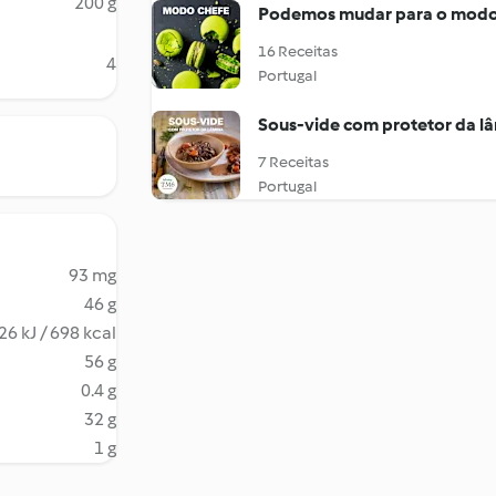
200 g
Podemos mudar para o modo 
16 Receitas
4
Portugal
Sous-vide com protetor da l
7 Receitas
Portugal
93 mg
46 g
26 kJ / 698 kcal
56 g
0.4 g
32 g
1 g