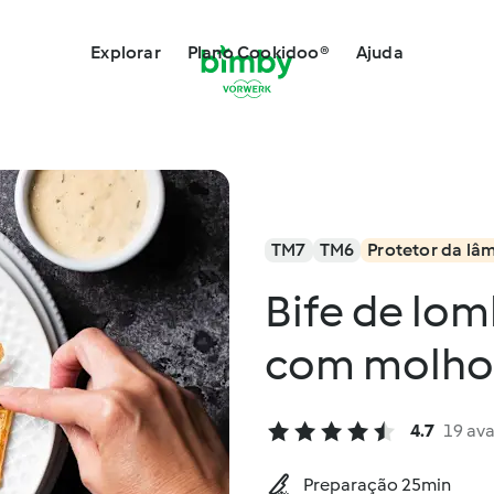
Explorar
Plano Cookidoo®
Ajuda
TM7
TM6
Protetor da lâ
Bife de lo
com molho 
4.7
19 ava
Preparação 25min