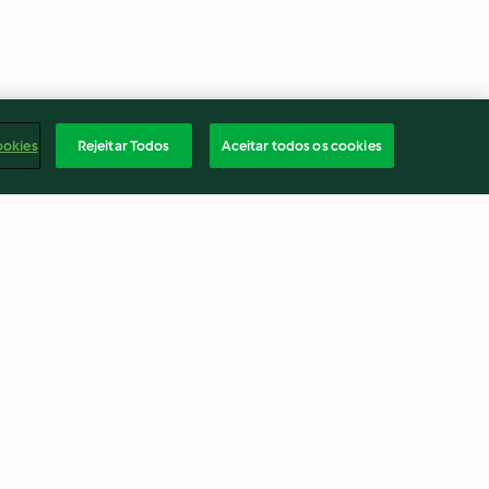
ookies
Rejeitar Todos
Aceitar todos os cookies
calhau
Bife com manteiga de ervas
azeitona
4.7
(14)