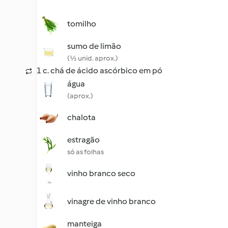
tomilho
sumo de limão
(½ unid. aprox.)
1 c. chá de ácido ascórbico em pó
água
(aprox.)
chalota
estragão
só as folhas
vinho branco seco
vinagre de vinho branco
manteiga