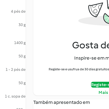
4 pés de
30 g
Gosta de
1400 g
50 g
Inspire-se em m
1 - 2 pés de
Registe-se e usufrua de 30 dias gratui
50 g
Registe-
Mais
1 c. sopa de
Também apresentado em