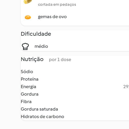
cortada em pedaços
gemas de ovo
Dificuldade
médio
Nutrição
por 1 dose
Sódio
Proteína
Energia
29
Gordura
Fibra
Gordura saturada
Hidratos de carbono