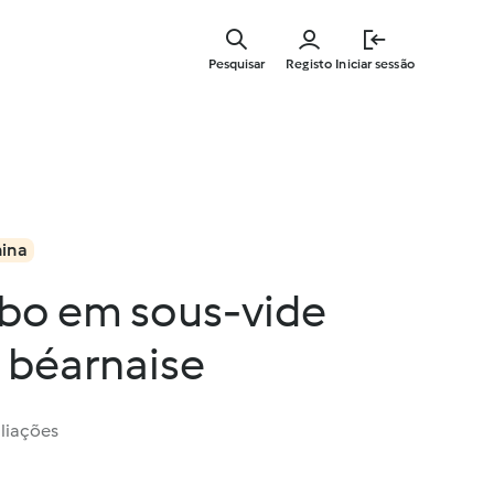
Saltar
para
Pesquisar
Registo
Iniciar sessão
o
conteúdo
principal
mina
mbo em sous-vide
béarnaise
liações