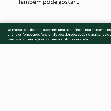
Também pode gostar...
Utilizamos cookies para que tenha uma experiência ainda melhor no n
anúncios, fornecendo funcionalidades de redes sociais e analisando o t
meios de comunicação e cookies de analítica avançada.
Muffins proteicos de baunilha
Quiche com massa 
a vapor
e recheio de ervilh
4.3
(10)
5.0
(3)
© Copyright 2026