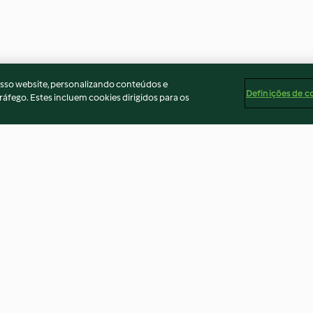
osso website, personalizando conteúdos e
Definições de c
ráfego. Estes incluem cookies dirigidos para os
de abacate
Mini bolos de maçã sem glúten
Bolinhos de ba
as - TM5
(baixo em calorias)
recheados com 
5.0
(3)
3.3
(3)