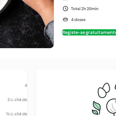
Total 2h 20min
4 doses
Registe-se gratuitament
4
2 c. chá de
¾ c. chá de