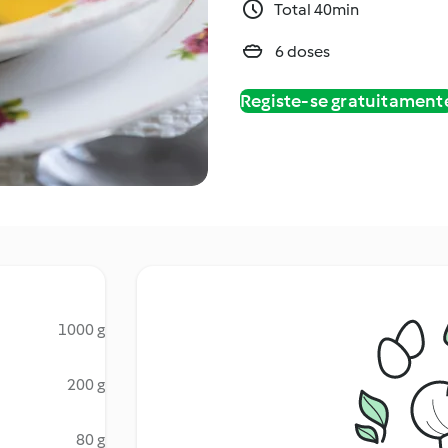
Total 40min
6 doses
Registe-se gratuitament
1000 g
200 g
80 g