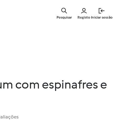
Saltar
para
Pesquisar
Registo
Iniciar sessão
o
conteúdo
principal
um com espinafres e
valiações