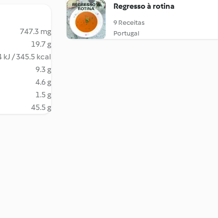
Regresso à rotina
9 Receitas
747.3 mg
Portugal
19.7 g
 kJ / 345.5 kcal
9.3 g
4.6 g
1.5 g
45.5 g