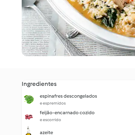
Ingredientes
espinafres descongelados
e espremidos
feijão-encarnado cozido
e escorrido
azeite