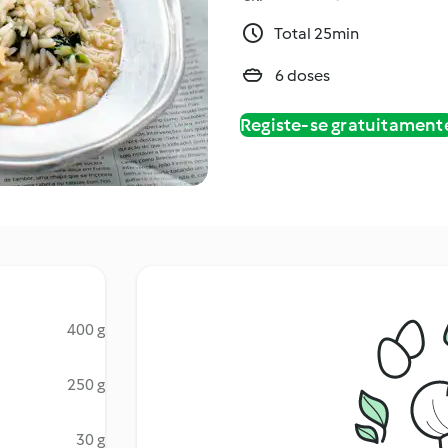
Total 25min
6 doses
Registe-se gratuitament
400 g
250 g
30 g