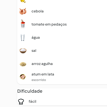
cebola
tomate em pedaços
água
sal
arroz agulha
atum em lata
escorrido
Dificuldade
fácil