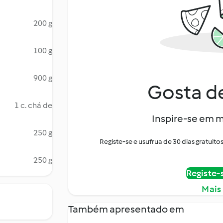
200 g
100 g
900 g
Gosta de
1 c. chá de
Inspire-se em m
250 g
Registe-se e usufrua de 30 dias gratui
250 g
Registe-
Mais
Também apresentado em