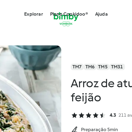
Explorar
Plano Cookidoo®
Ajuda
TM7
TM6
TM5
TM31
Arroz de at
feijão
4.3
211 a
Preparação 5min