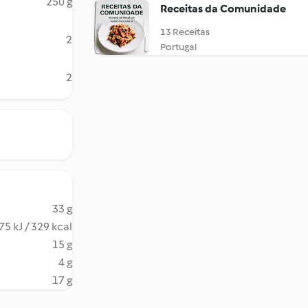
250 g
Receitas da Comunidade
13 Receitas
2
Portugal
2
33 g
75 kJ / 329 kcal
15 g
4 g
17 g