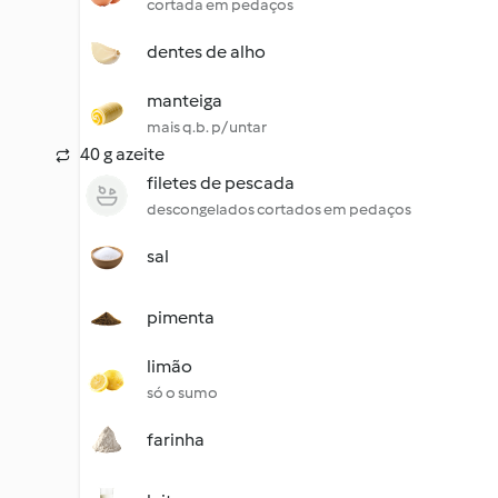
cortada em pedaços
dentes de alho
manteiga
mais q.b. p/ untar
40 g azeite
filetes de pescada
descongelados cortados em pedaços
sal
pimenta
limão
só o sumo
farinha