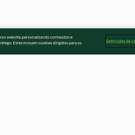
osso website, personalizando conteúdos e
Definições de c
ráfego. Estes incluem cookies dirigidos para os
 com
Laços com carne picada e
Empadão de fra
o
linguiça
batatas
3.7
(162)
4.0
(87)