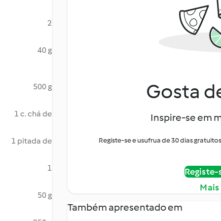
2
40 g
Gosta de
500 g
1 c. chá de
Inspire-se em m
1 pitada de
Registe-se e usufrua de 30 dias gratui
1
Registe-
Mais
50 g
Também apresentado em