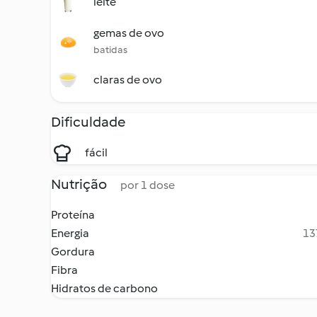
leite
gemas de ovo
batidas
claras de ovo
Dificuldade
fácil
Nutrição
por 1 dose
Proteína
Energia
13
Gordura
Fibra
Hidratos de carbono