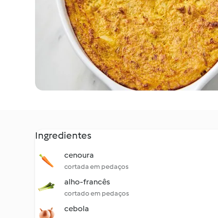
Ingredientes
cenoura
cortada em pedaços
alho-francês
cortado em pedaços
cebola