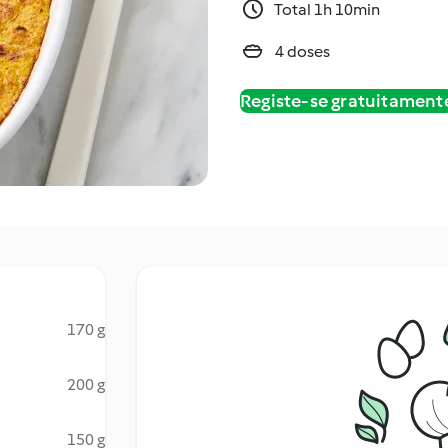
Total 1h 10min
4 doses
Registe-se gratuitament
170 g
200 g
150 g