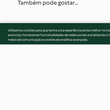
Também pode gostar...
Utilizamos cookies para que tenha uma experiência ainda melhor no n
anúncios, fornecendo funcionalidades de redes sociais e analisando o t
meios de comunicação e cookies de analítica avançada.
Frango na Púcara
Empadão de arroz
cogumelos e frang
4.6
(217)
3.7
(120)
© Copyright 2026