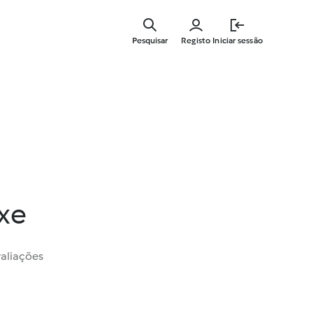
Saltar
para
Pesquisar
Registo
Iniciar sessão
o
conteúdo
principal
ixe
valiações