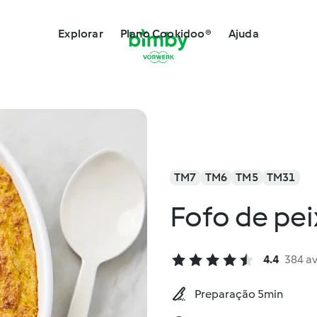
Explorar
Plano Cookidoo®
Ajuda
TM7
TM6
TM5
TM31
Fofo de pe
4.4
384 a
Preparação 5min