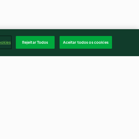
ookies
Rejeitar Todos
Aceitar todos os cookies
ngo com duas
Almôndegas de frango
4.3
(130)