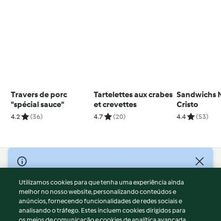
Travers de porc
Tartelettes aux crabes
Sandwichs 
"spécial sauce"
et crevettes
Cristo
4.2
(36)
4.7
(20)
4.4
(53)
© Copyright 2026
Utilizamos cookies para que tenha uma experiência ainda
Termos de Utilização
melhor no nosso website, personalizando conteúdos e
Aviso sobre Proteção de Dados
anúncios, fornecendo funcionalidades de redes sociais e
Aviso
analisando o tráfego. Estes incluem cookies dirigidos para
os meios de comunicação e cookies de analítica avançada.