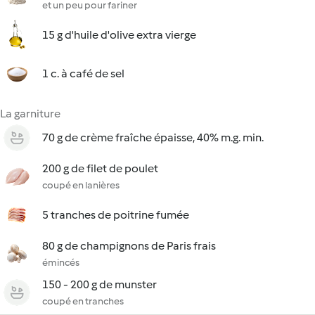
et un peu pour fariner
15 g d'huile d'olive extra vierge
1 c. à café de sel
La garniture
70 g de crème fraîche épaisse, 40% m.g. min.
200 g de filet de poulet
coupé en lanières
5 tranches de poitrine fumée
80 g de champignons de Paris frais
émincés
150 - 200 g de munster
coupé en tranches