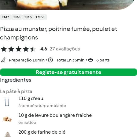
TM7
TM6
TM5
TM31
Pizza au munster, poitrine fumée, poulet et
champignons
4.6
27 avaliações
Preparação 10min
Total 1h 35min
6 parts
Registe-se gratuitamente
Ingredientes
La pâte à pizza
110 g d'eau
à température ambiante
10 g de levure boulangère fraîche
émiettée
200 g de farine de blé