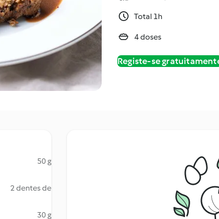
Total 1h
4 doses
Registe-se gratuitament
50 g
2 dentes de
30 g