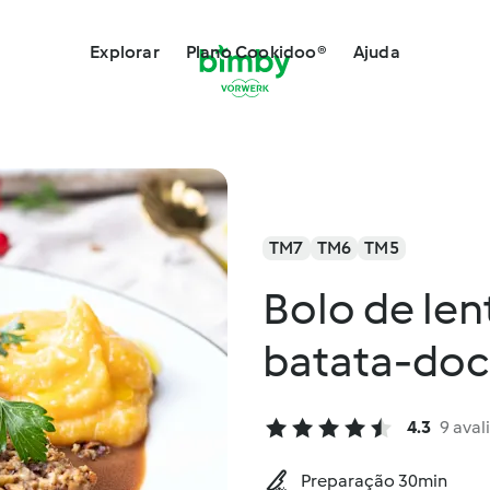
Explorar
Plano Cookidoo®
Ajuda
TM7
TM6
TM5
Bolo de len
batata-doce
4.3
9 aval
Preparação 30min