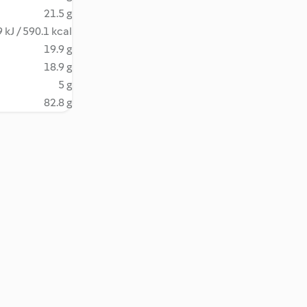
21.5 g
 kJ / 590.1 kcal
19.9 g
18.9 g
5 g
82.8 g