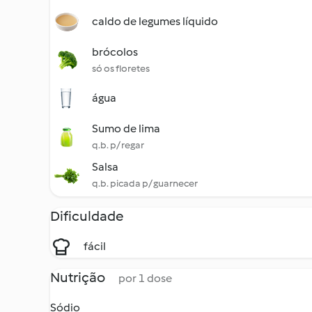
caldo de legumes líquido
brócolos
só os floretes
água
Sumo de lima
q.b. p/ regar
Salsa
q.b. picada p/ guarnecer
Dificuldade
fácil
Nutrição
por 1 dose
Sódio