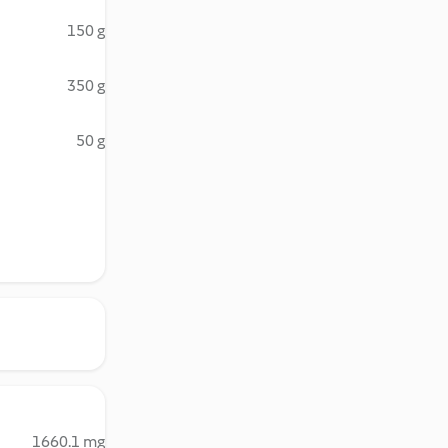
150 g
350 g
50 g
1660.1 mg