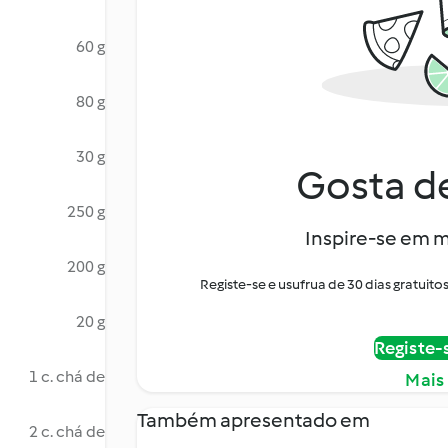
60 g
80 g
30 g
Gosta de
250 g
Inspire-se em m
200 g
Registe-se e usufrua de 30 dias gratui
20 g
Registe-
1 c. chá de
Mais
Também apresentado em
2 c. chá de