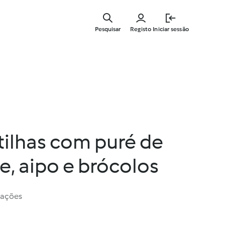
Saltar
para
Pesquisar
Registo
Iniciar sessão
o
conteúdo
principal
tilhas com puré de
, aipo e brócolos
iações