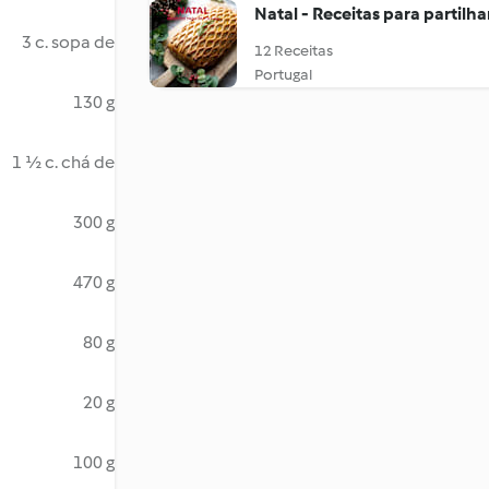
Natal - Receitas para partilha
3 c. sopa de
12 Receitas
Portugal
130 g
1 ½ c. chá de
300 g
470 g
80 g
20 g
100 g