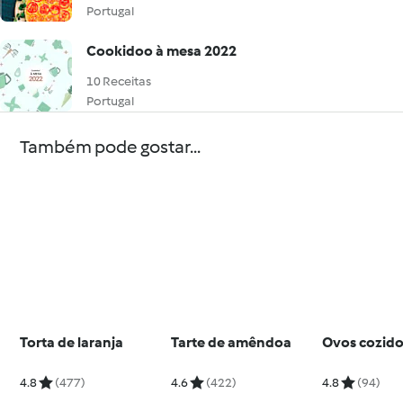
Portugal
Cookidoo à mesa 2022
10 Receitas
Portugal
Também pode gostar...
Torta de laranja
Tarte de amêndoa
Ovos cozid
4.8
(477)
4.6
(422)
4.8
(94)