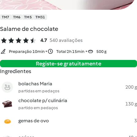
TM7
TM6
TM5
TM31
Salame de chocolate
4.7
540 avaliações
Preparação 10min
Total 2h 15min
500 g
Registe-se gratuitamente
Ingredientes
bolachas Maria
200 g
partidas em pedaços
chocolate p/ culinária
130 g
partido em pedaços
gemas de ovo
3