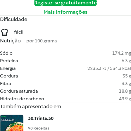
Registe-se gratuitamente
Mais Informações
Dificuldade
fácil
Nutrição
por 100 grama
Sódio
174.2 mg
Proteína
6.3 g
Energia
2235.3 kJ / 534.3 kcal
Gordura
35 g
Fibra
3.3 g
Gordura saturada
18.8 g
Hidratos de carbono
49.9 g
Também apresentado em
30.Trinta.30
90 Receitas