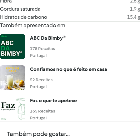
Fibra
2.6 g
Gordura saturada
1.9 g
Hidratos de carbono
15.4 g
Também apresentado em
ABC Da Bimby®
175 Receitas
Portugal
Confiamos no que é feito em casa
52 Receitas
Portugal
Faz o que te apetece
165 Receitas
Portugal
Também pode gostar...