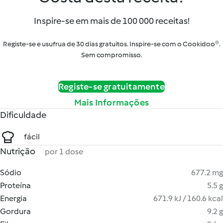
Inspire-se em mais de 100 000 receitas!
Registe-se e usufrua de 30 dias gratuitos. Inspire-se com o Cookidoo®.
Sem compromisso.
Registe-se gratuitamente
Mais Informações
Dificuldade
fácil
Nutrição
por 1 dose
Sódio
677.2 mg
Proteína
5.5 g
Energia
671.9 kJ / 160.6 kcal
Gordura
9.2 g