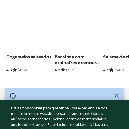
Cogumelos salteados
Bacalhau com
Salame de c
espinafres e cenoura
e Creme de curgete e
4.8
(402)
4.8
(615)
4.7
(540)
cenoura
© Copyright 2026
Utilizamos cookies para que tenha uma experiência ainda
Termos de Utilização
melhor no nosso website, personalizando conteúdos e
Aviso sobre Proteção de Dados
anúncios, fornecendo funcionalidades de redes sociais e
Aviso
analisando o tráfego. Estes incluem cookies dirigidos para