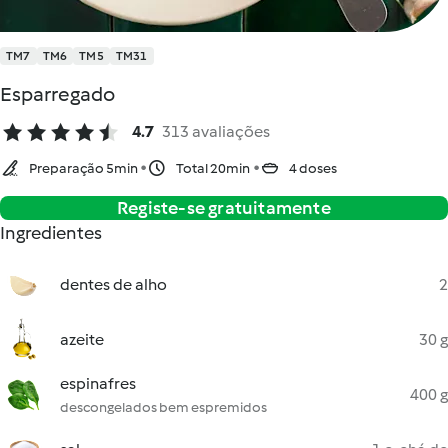
TM7
TM6
TM5
TM31
Esparregado
4.7
313 avaliações
Preparação 5min
Total 20min
4 doses
Registe-se gratuitamente
Ingredientes
dentes de alho
2
azeite
30 g
espinafres
400 g
descongelados bem espremidos