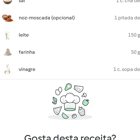
sal
1 c. chá de
noz-moscada (opcional)
1 pitada de
leite
150 g
farinha
50 g
vinagre
1 c. sopa de
Gosta desta receita?