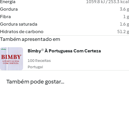
Energia
1059.8 kJ / 253.3 kcal
Gordura
3.6 g
Fibra
1 g
Gordura saturada
1.6 g
Hidratos de carbono
51.2 g
Também apresentado em
Bimby® À Portuguesa Com Certeza
100 Receitas
Portugal
Também pode gostar...