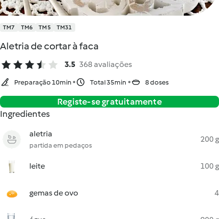
TM7
TM6
TM5
TM31
Aletria de cortar à faca
3.5
368 avaliações
Preparação 10min
Total 35min
8 doses
Registe-se gratuitamente
Ingredientes
aletria
200 g
partida em pedaços
leite
100 g
gemas de ovo
4