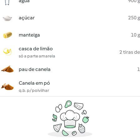
água
900 g
açúcar
250 g
manteiga
10 g
casca de limão
2 tiras de
só a parte amarela
pau de canela
1
Canela em pó
q.b. p/ polvilhar