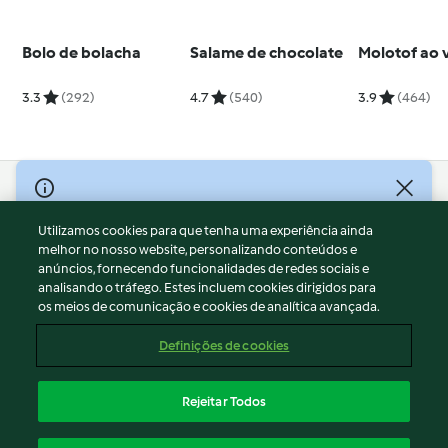
Bolo de bolacha
Salame de chocolate
Molotof ao 
3.3
(292)
4.7
(540)
3.9
(464)
© Copyright 2026
Utilizamos cookies para que tenha uma experiência ainda
Termos de Utilização
melhor no nosso website, personalizando conteúdos e
Aviso sobre Proteção de Dados
anúncios, fornecendo funcionalidades de redes sociais e
Aviso
analisando o tráfego. Estes incluem cookies dirigidos para
os meios de comunicação e cookies de analítica avançada.
Apoio legal
Cookies
Definições de cookies
Conteúdo do relatório
Rescisão do contrato
Rejeitar Todos
Declaração de acessibilidade