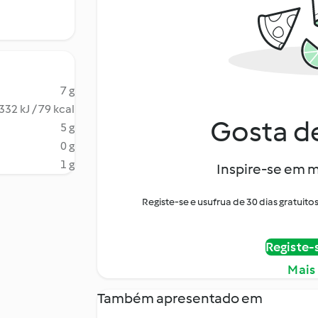
7 g
332 kJ / 79 kcal
Gosta de
5 g
0 g
1 g
Inspire-se em m
Registe-se e usufrua de 30 dias gratui
Registe-
Mais
Também apresentado em