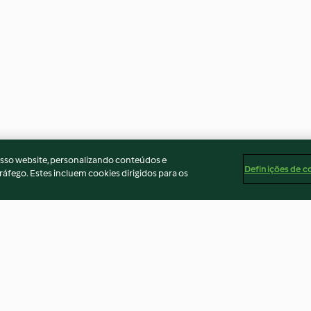
osso website, personalizando conteúdos e
Definições de c
ráfego. Estes incluem cookies dirigidos para os
te
Ervilhas com ovos escalfados
Mousse de choc