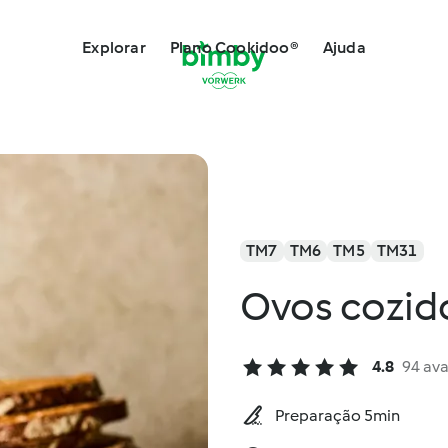
Explorar
Plano Cookidoo®
Ajuda
TM7
TM6
TM5
TM31
Ovos cozid
4.8
94 ava
Preparação 5min