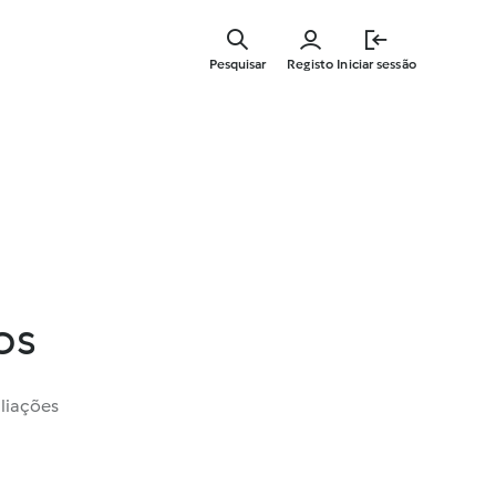
Saltar
para
Pesquisar
Registo
Iniciar sessão
o
conteúdo
principal
os
liações