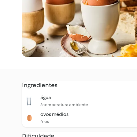
Ingredientes
água
à temperatura ambiente
ovos médios
frios
Dificuldade