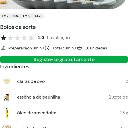
TM7
TM6
TM5
TM31
Bolos da sorte
1.0
1 avaliação
Preparação 20min
Total 30min
18 unidades
Registe-se gratuitamente
Ingredientes
claras de ovo
2
essência de baunilha
1 gota de
óleo de amendoim
15 g