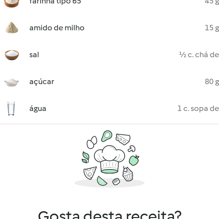
farinha tipo 65
45 g
amido de milho
15 g
sal
½ c. chá de
açúcar
80 g
água
1 c. sopa de
Gosta desta receita?