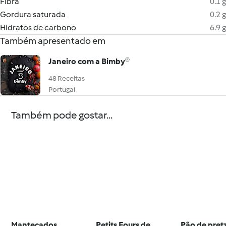
Fibra
0.1 g
Gordura saturada
0.2 g
Hidratos de carbono
6.9 g
Também apresentado em
Janeiro com a Bimby®
48 Receitas
Portugal
Também pode gostar...
Mantecados
Petits Fours de
Pão de pret