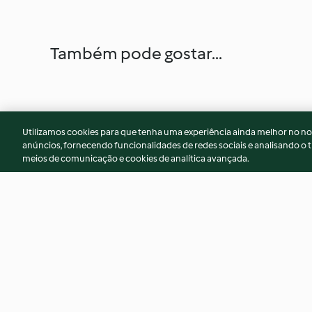
Também pode gostar...
Utilizamos cookies para que tenha uma experiência ainda melhor no n
anúncios, fornecendo funcionalidades de redes sociais e analisando o t
meios de comunicação e cookies de analítica avançada.
Bombes mojito
Brioche espagnole
3.5
(11)
3.8
(31)