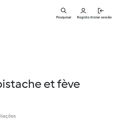
Saltar
para
Pesquisar
Registo
Iniciar sessão
o
conteúdo
principal
 pistache et fève
liações