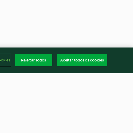
ookies
Rejeitar Todos
Aceitar todos os cookies
ocolat-caramel
Pan bagnat végétal
3.4
(48)