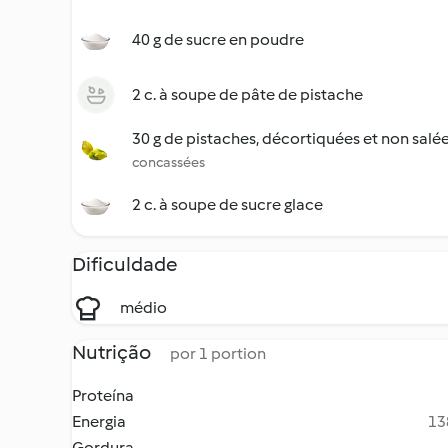
40 g de sucre en poudre
2 c. à soupe de pâte de pistache
30 g de pistaches, décortiquées et non salé
concassées
2 c. à soupe de sucre glace
Dificuldade
médio
Nutrição
por 1 portion
Proteína
Energia
13
Gordura