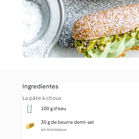
Ingredientes
La pâte à choux
100 g d'eau
30 g de beurre demi-sel
en morceaux