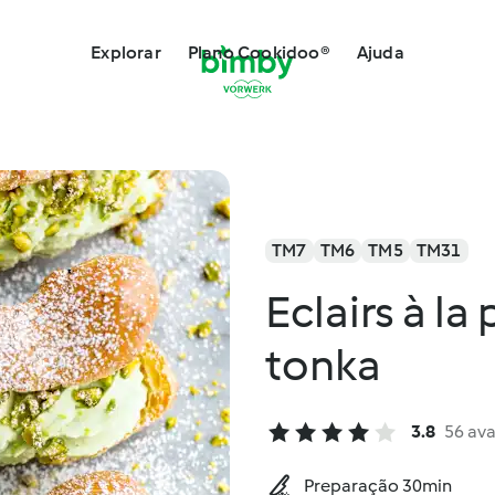
Explorar
Plano Cookidoo®
Ajuda
TM7
TM6
TM5
TM31
Eclairs à la
tonka
3.8
56 ava
Preparação 30min