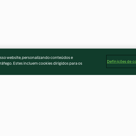
osso website, personalizando conteúdos e
Definições de c
ráfego. Estes incluem cookies dirigidos para os
Caramel salé et mousse au
Mille-feuille ch
chocolat
3.1
(25)
4.7
(3)