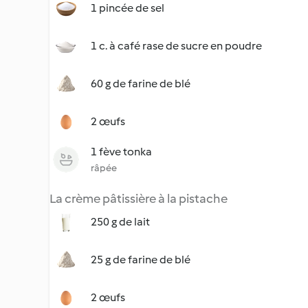
1 pincée de sel
1 c. à café rase de sucre en poudre
60 g de farine de blé
2 œufs
1 fève tonka
râpée
La crème pâtissière à la pistache
250 g de lait
25 g de farine de blé
2 œufs