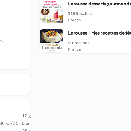
Larousse desserts gourmand
118 Receitas
França
Larousse - Mes recettes de fê
es
90 Receitas
França
10 g
80 kJ / 351 kcal
28 g