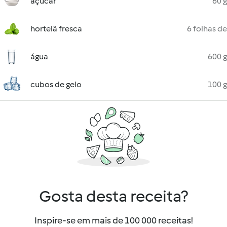
açúcar
60 g
hortelã fresca
6 folhas de
água
600 g
cubos de gelo
100 g
Gosta desta receita?
Inspire-se em mais de 100 000 receitas!