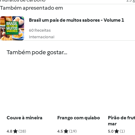
Também apresentado em
Brasil um país de muitos sabores - Volume 1
60 Receitas
Internacional
Também pode gostar...
Couve à mineira
Frango com quiabo
Pirão de fru
mar
4.8
(28)
4.5
(19)
5.0
(1)