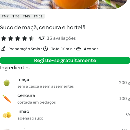
TM7
TM6
TM5
TM31
Suco de maçã, cenoura e hortelã
4.7
13 avaliações
Preparação 5min
Total 10min
4 copos
Registe-se gratuitamente
Ingredientes
maçã
200 g
sem a casca e sem as sementes
cenoura
100 g
cortada em pedaços
limão
½
apenas o suco