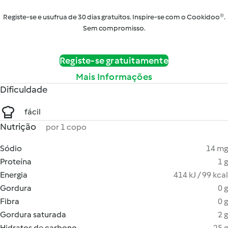
Registe-se e usufrua de 30 dias gratuitos. Inspire-se com o Cookidoo®.
Sem compromisso.
Registe-se gratuitamente
Mais Informações
Dificuldade
fácil
Nutrição
por 1 copo
Sódio
14 mg
Proteína
1 g
Energia
414 kJ / 99 kcal
Gordura
0 g
Fibra
0 g
Gordura saturada
2 g
Hidratos de carbono
25 g