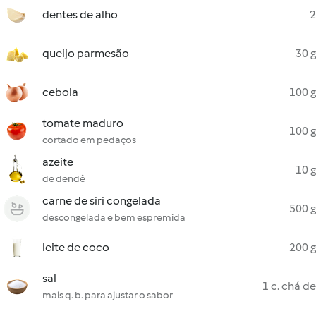
dentes de alho
2
queijo parmesão
30 g
cebola
100 g
tomate maduro
100 g
cortado em pedaços
azeite
10 g
de dendê
carne de siri congelada
500 g
descongelada e bem espremida
leite de coco
200 g
sal
1 c. chá de
mais q. b. para ajustar o sabor