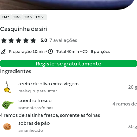
TM7
TM6
TM5
TM31
Casquinha de siri
5.0
7 avaliações
Preparação 10min
Total 40min
8 porções
Registe-se gratuitamente
Ingredientes
azeite de oliva extra virgem
20 g
mais q. b. para untar
coentro fresco
4 ramos de
somente as folhas
4 ramos de salsinha fresca, somente as folhas
sobras de pão
30 g
amanhecido