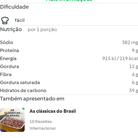
Dificuldade
fácil
Nutrição
por 1 porção
Sódio
382 mg
Proteína
9 g
Energia
915 kJ / 219 kcal
Gordura
12 g
Fibra
4 g
Gordura saturada
6 g
Hidratos de carbono
39 g
Também apresentado em
As clássicas do Brasil
10 Receitas
Internacional