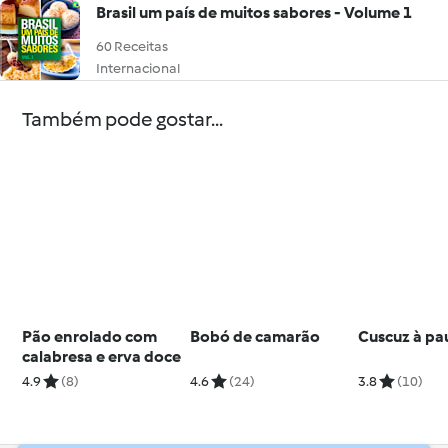
Brasil um país de muitos sabores - Volume 1
60 Receitas
Internacional
Também pode gostar...
Pão enrolado com
Bobó de camarão
Cuscuz à pau
calabresa e erva doce
4.9
(8)
4.6
(24)
3.8
(10)