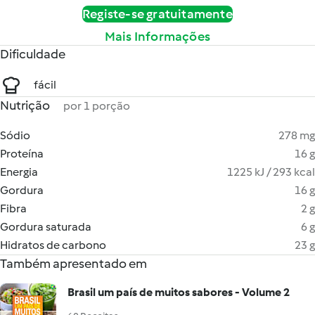
Registe-se gratuitamente
Mais Informações
Dificuldade
fácil
Nutrição
por 1 porção
Sódio
278 mg
Proteína
16 g
Energia
1225 kJ / 293 kcal
Gordura
16 g
Fibra
2 g
Gordura saturada
6 g
Hidratos de carbono
23 g
Também apresentado em
Brasil um país de muitos sabores - Volume 2