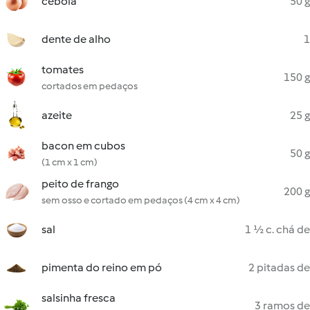
cebola
50 g
dente de alho
1
tomates
150 g
cortados em pedaços
azeite
25 g
bacon em cubos
50 g
(1 cm x 1 cm)
peito de frango
200 g
sem osso e cortado em pedaços (4 cm x 4 cm)
sal
1 ½ c. chá de
pimenta do reino em pó
2 pitadas de
salsinha fresca
3 ramos de