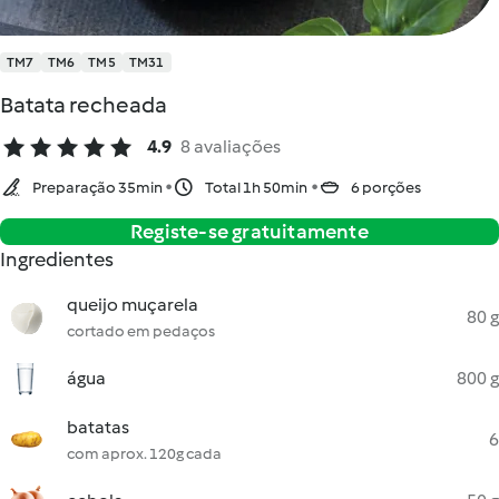
TM7
TM6
TM5
TM31
Batata recheada
4.9
8 avaliações
Preparação 35min
Total 1h 50min
6 porções
Registe-se gratuitamente
Ingredientes
queijo muçarela
80 g
cortado em pedaços
água
800 g
batatas
6
com aprox. 120g cada