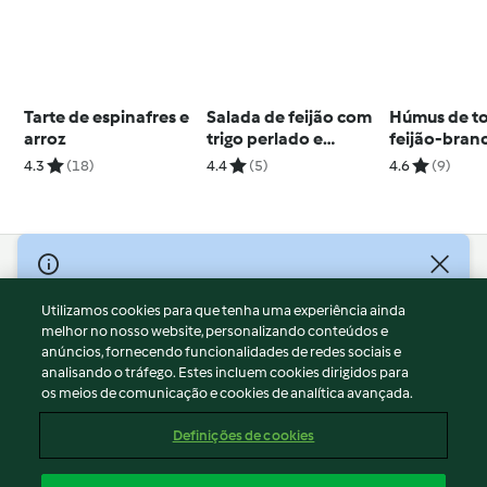
Tarte de espinafres e
Salada de feijão com
Húmus de t
arroz
trigo perlado e
feijão-bran
tomate
4.3
(18)
4.4
(5)
4.6
(9)
© Copyright 2026
Utilizamos cookies para que tenha uma experiência ainda
Termos de Utilização
melhor no nosso website, personalizando conteúdos e
Aviso sobre Proteção de Dados
anúncios, fornecendo funcionalidades de redes sociais e
Aviso
analisando o tráfego. Estes incluem cookies dirigidos para
os meios de comunicação e cookies de analítica avançada.
Apoio legal
Cookies
Definições de cookies
Conteúdo do relatório
Rescisão do contrato