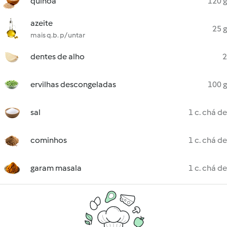
quinoa
120 g
azeite
25 g
mais q.b. p/ untar
dentes de alho
2
ervilhas descongeladas
100 g
sal
1 c. chá de
cominhos
1 c. chá de
garam masala
1 c. chá de