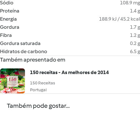
Sódio
108.9 mg
Proteína
1.4 g
Energia
188.9 kJ / 45.2 kcal
Gordura
1.7 g
Fibra
1.2 g
Gordura saturada
0.2 g
Hidratos de carbono
6.5 g
Também apresentado em
150 receitas - As melhores de 2014
150 Receitas
Portugal
Também pode gostar...