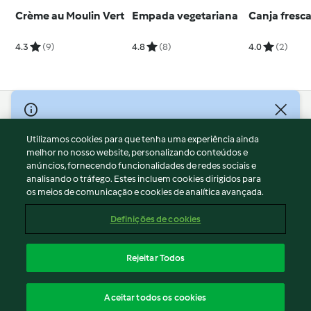
Crème au Moulin Vert
Empada vegetariana
Canja fresca
4.3
(9)
4.8
(8)
4.0
(2)
© Copyright 2026
Utilizamos cookies para que tenha uma experiência ainda
Termos de Utilização
melhor no nosso website, personalizando conteúdos e
Aviso sobre Proteção de Dados
anúncios, fornecendo funcionalidades de redes sociais e
Aviso
analisando o tráfego. Estes incluem cookies dirigidos para
os meios de comunicação e cookies de analítica avançada.
Apoio legal
Cookies
Definições de cookies
Conteúdo do relatório
Rescisão do contrato
Rejeitar Todos
Declaração de acessibilidade
Português
Aceitar todos os cookies