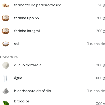
fermento de padeiro fresco
20 g
farinha tipo 65
200 g
farinha integral
200 g
sal
1 c. chá de
Cobertura
queijo mozarela
200 g
água
1000 g
bicarbonato de sódio
1 c. chá de
brócolos
300 g