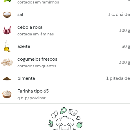
cortados em raminhos
sal
1 c. chá de
cebola roxa
100 g
cortada em lâminas
azeite
30 g
cogumelos frescos
300 g
cortados em quartos
pimenta
1 pitada de
Farinha tipo 65
q.b. p/ polvilhar