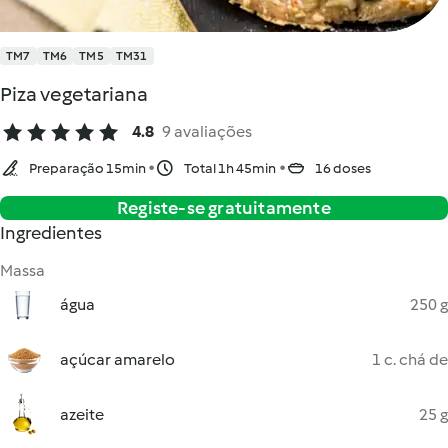
TM7
TM6
TM5
TM31
Piza vegetariana
4.8
9 avaliações
Preparação 15min
Total 1h 45min
16 doses
Registe-se gratuitamente
Ingredientes
Massa
água
250 g
açúcar amarelo
1 c. chá de
azeite
25 g