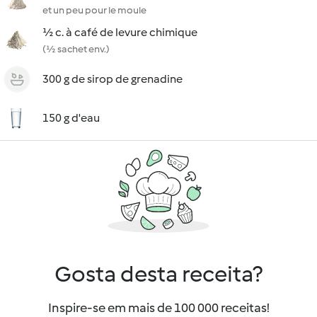
et un peu pour le moule
½ c. à café de levure chimique
(½ sachet env.)
300 g de sirop de grenadine
150 g d'eau
Gosta desta receita?
Inspire-se em mais de 100 000 receitas!