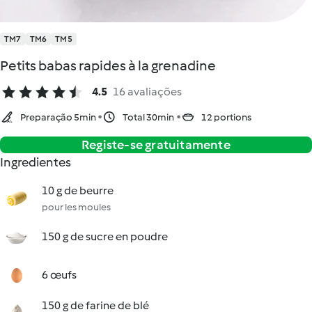
TM7
TM6
TM5
Petits babas rapides à la grenadine
4.5
16 avaliações
Preparação 5min
Total 30min
12 portions
Registe-se gratuitamente
Ingredientes
10 g de beurre
pour les moules
150 g de sucre en poudre
6 œufs
150 g de farine de blé