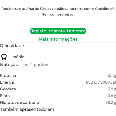
Registe-se e usufrua de 30 dias gratuitos. Inspire-se com o Cookidoo®.
Sem compromisso.
Registe-se gratuitamente
Mais Informações
Dificuldade
médio
Nutrição
por 1 portion
Proteína
5.1 g
Energia
882 kJ / 208 kcal
Gordura
3.8 g
Fibra
0.6 g
Hidratos de carbono
38.2 g
Também apresentado em