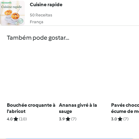
Cuisine rapide
50 Receitas
França
Também pode gostar...
Bouchée croquante à
Ananas givré à la
Pavés choco
l'abricot
sauge
écume de m
4.0
(10)
3.9
(7)
3.0
(7)