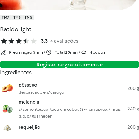
TM7
TM6
TM5
Batido light
3.3
4 avaliações
Preparação 5min
Total 10min
4 copos
Registe-se gratuitamente
Ingredientes
pêssego
200 g
descascado e s/ caroço
melancia
240 g
s/ sementes, cortada em cubos (3-4 cm aprox.), mais
q.b. p/ guarnecer
requeijão
200 g