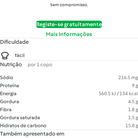
Sem compromisso.
Registe-se gratuitamente
Mais Informações
Dificuldade
fácil
Nutrição
por 1 copo
Sódio
216.5 mg
Proteína
9 g
Energia
560.5 kJ / 134 kcal
Gordura
4.5 g
Fibra
1.8 g
Gordura saturada
1.5 g
Hidratos de carbono
15.8 g
Também apresentado em