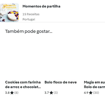
Momentos de partilha
15 Receitas
Portugal
Também pode gostar...
Cookies com farinha
Bolo floco de neve
Magia em su
de arroz e chocolate
Rolo de car
sem glúten
3.8
(8)
3.7
(3)
4.9
(30)