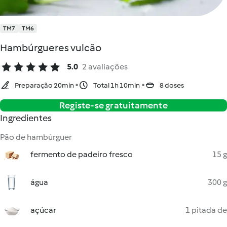
TM7
TM6
Hambúrgueres vulcão
5.0
2 avaliações
Preparação 20min
Total 1h 10min
8 doses
Registe-se gratuitamente
Ingredientes
Pão de hambúrguer
fermento de padeiro fresco
15 g
água
300 g
açúcar
1 pitada de