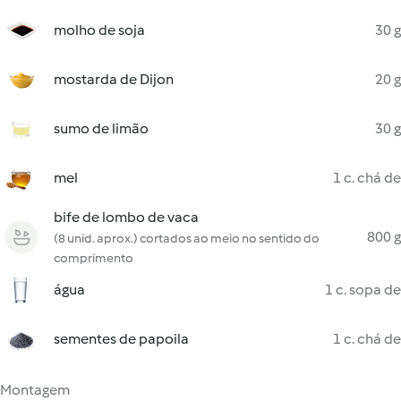
molho de soja
30 g
mostarda de Dijon
20 g
sumo de limão
30 g
mel
1 c. chá de
bife de lombo de vaca
800 g
(8 unid. aprox.) cortados ao meio no sentido do
comprimento
água
1 c. sopa de
sementes de papoila
1 c. chá de
Montagem