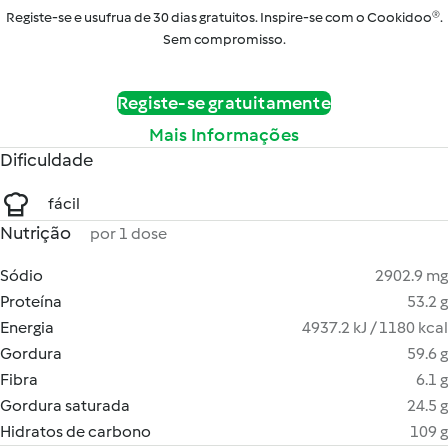
Registe-se e usufrua de 30 dias gratuitos. Inspire-se com o Cookidoo®.
Sem compromisso.
Registe-se gratuitamente
Mais Informações
Dificuldade
fácil
Nutrição
por 1 dose
Sódio
2902.9 mg
Proteína
53.2 g
Energia
4937.2 kJ / 1180 kcal
Gordura
59.6 g
Fibra
6.1 g
Gordura saturada
24.5 g
Hidratos de carbono
109 g