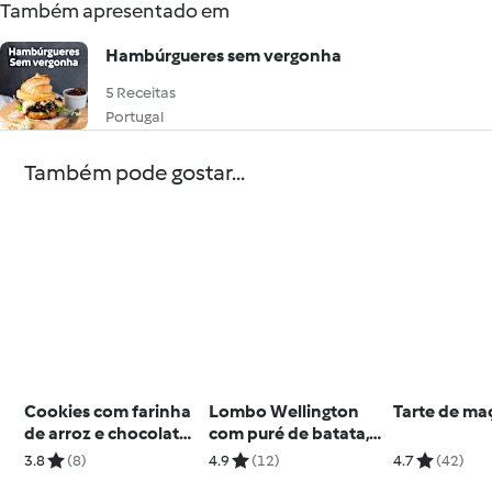
Também apresentado em
Hambúrgueres sem vergonha
5 Receitas
Portugal
Também pode gostar...
Cookies com farinha
Lombo Wellington
Tarte de ma
de arroz e chocolate
com puré de batata,
sem glúten
cenoura molho de
3.8
(8)
4.9
(12)
4.7
(42)
vinho doce