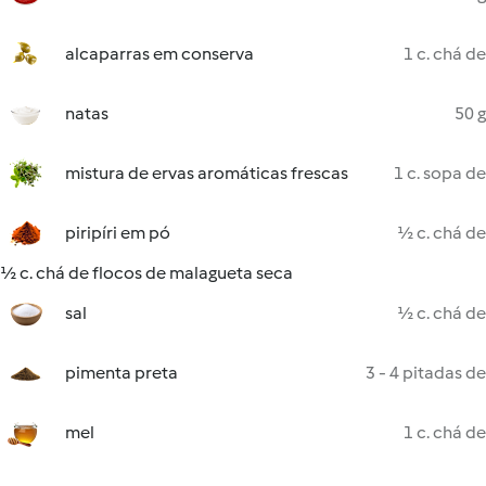
alcaparras em conserva
1 c. chá de
natas
50 g
mistura de ervas aromáticas frescas
1 c. sopa de
piripíri em pó
½ c. chá de
½ c. chá de flocos de malagueta seca
sal
½ c. chá de
pimenta preta
3 - 4 pitadas de
mel
1 c. chá de