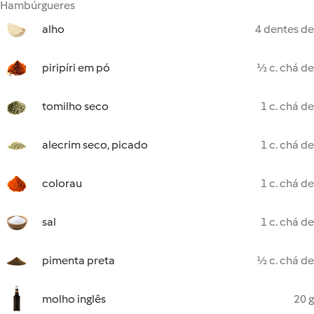
Hambúrgueres
alho
4 dentes de
piripíri em pó
½ c. chá de
tomilho seco
1 c. chá de
alecrim seco, picado
1 c. chá de
colorau
1 c. chá de
sal
1 c. chá de
pimenta preta
½ c. chá de
molho inglês
20 g