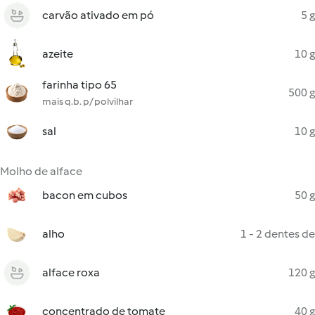
carvão ativado em pó
5 g
azeite
10 g
farinha tipo 65
500 g
mais q.b. p/ polvilhar
sal
10 g
Molho de alface
bacon em cubos
50 g
alho
1 - 2 dentes de
alface roxa
120 g
concentrado de tomate
40 g