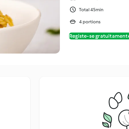
Total 45min
4 portions
Registe-se gratuitament