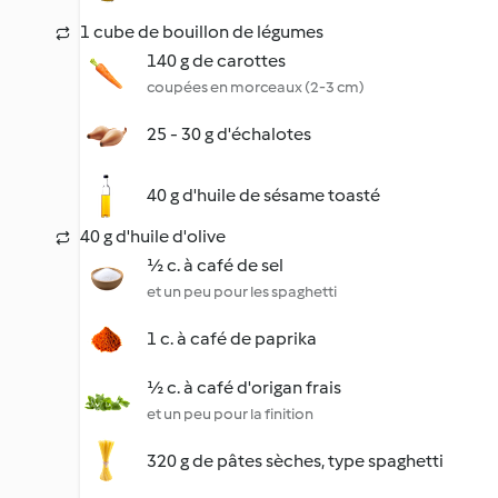
1 cube de bouillon de légumes
140 g de carottes
coupées en morceaux (2-3 cm)
25 - 30 g d'échalotes
40 g d'huile de sésame toasté
40 g d'huile d'olive
½ c. à café de sel
et un peu pour les spaghetti
1 c. à café de paprika
½ c. à café d'origan frais
et un peu pour la finition
320 g de pâtes sèches, type spaghetti