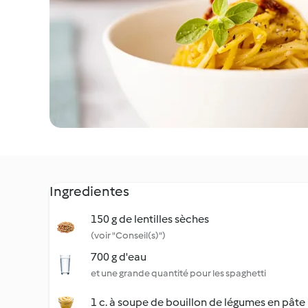
Ingredientes
150 g de lentilles sèches
(voir "Conseil(s)")
700 g d'eau
et une grande quantité pour les spaghetti
1 c. à soupe de bouillon de légumes en pâte