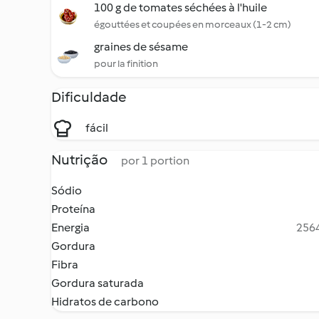
100 g de tomates séchées à l'huile
égouttées et coupées en morceaux (1-2 cm)
graines de sésame
pour la finition
Dificuldade
fácil
Nutrição
por 1 portion
Sódio
Proteína
Energia
2564
Gordura
Fibra
Gordura saturada
Hidratos de carbono