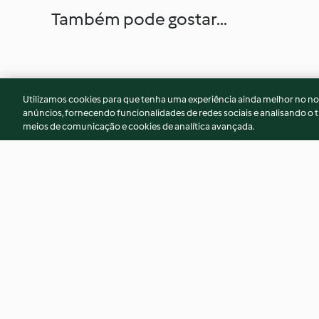
Também pode gostar...
Utilizamos cookies para que tenha uma experiência ainda melhor no n
anúncios, fornecendo funcionalidades de redes sociais e analisando o t
meios de comunicação e cookies de analítica avançada.
Poivrons farcis sans gluten
Farfalle de saumon,
citron
5.0
(3)
3.8
(17)