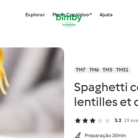
Explorar
Plano Cookidoo®
Ajuda
TM7
TM6
TM5
TM31
Spaghetti c
lentilles et
3.2
19 ava
Preparação 20min