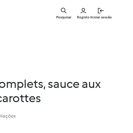
Saltar
para
Pesquisar
Registo
Iniciar sessão
o
conteúdo
principal
omplets, sauce aux
 carottes
liações