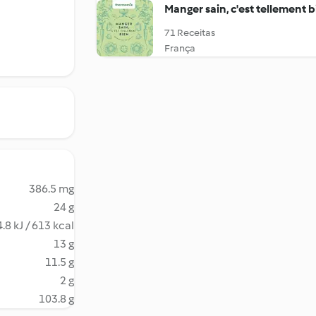
Manger sain, c'est tellement b
71 Receitas
França
386.5 mg
24 g
.8 kJ / 613 kcal
13 g
11.5 g
2 g
103.8 g