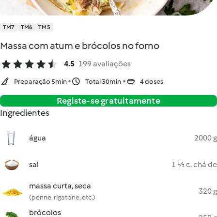
TM7
TM6
TM5
Massa com atum e brócolos no forno
4.5
199 avaliações
Preparação 5min
Total 30min
4 doses
Registe-se gratuitamente
Ingredientes
água
2000 g
sal
1 ½ c. chá de
massa curta, seca
320 g
(penne, rigatone, etc.)
brócolos