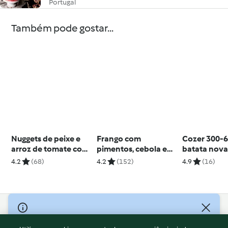
Portugal
Também pode gostar...
Nuggets de peixe e
Frango com
Cozer 300-6
arroz de tomate com
pimentos, cebola e
batata nov
feijão preto
arroz
4.2
(68)
4.2
(152)
4.9
(16)
© Copyright 2026