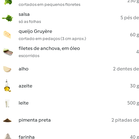
250 g
cortados em pequenos floretes
salsa
5 pés de
só as folhas
queijo Gruyère
60 g
cortado em pedaços (3 cm aprox.)
filetes de anchova, em óleo
4
escorridos
alho
2 dentes de
azeite
30 g
leite
500 g
pimenta preta
2 pitadas de
farinha
40 g