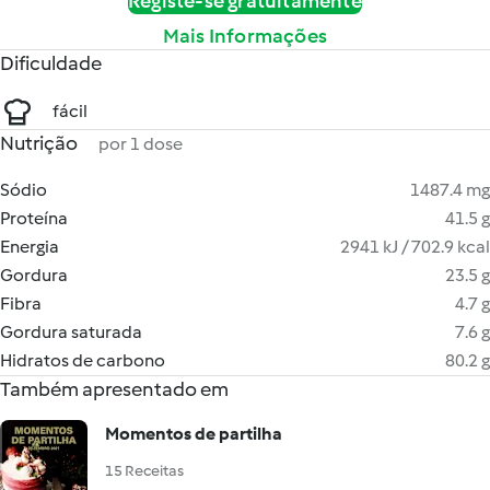
Registe-se gratuitamente
Mais Informações
Dificuldade
fácil
Nutrição
por 1 dose
Sódio
1487.4 mg
Proteína
41.5 g
Energia
2941 kJ / 702.9 kcal
Gordura
23.5 g
Fibra
4.7 g
Gordura saturada
7.6 g
Hidratos de carbono
80.2 g
Também apresentado em
Momentos de partilha
15 Receitas