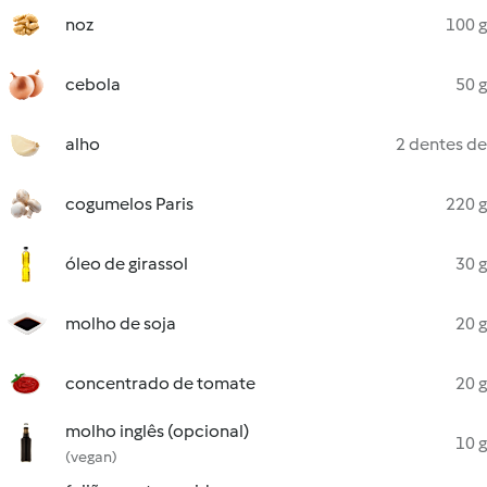
noz
100 g
cebola
50 g
alho
2 dentes de
cogumelos Paris
220 g
óleo de girassol
30 g
molho de soja
20 g
concentrado de tomate
20 g
molho inglês (opcional)
10 g
(vegan)