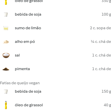
óleo de girassol
350 g
bebida de soja
100 g
sumo de limão
2 c. sopa de
alho em pó
¼ c. chá de
sal
1 c. chá de
pimenta
1 c. chá de
Fatias de queijo vegan
bebida de soja
150 g
óleo de girassol
40 g