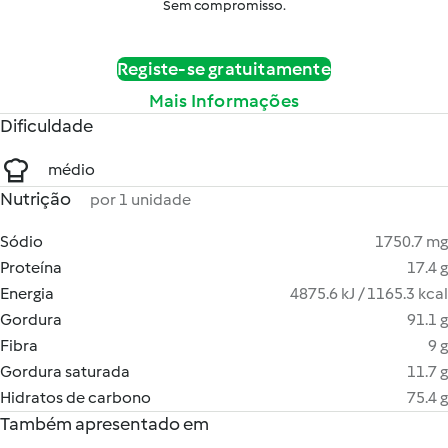
Sem compromisso.
Registe-se gratuitamente
Mais Informações
Dificuldade
médio
Nutrição
por 1 unidade
Sódio
1750.7 mg
Proteína
17.4 g
Energia
4875.6 kJ / 1165.3 kcal
Gordura
91.1 g
Fibra
9 g
Gordura saturada
11.7 g
Hidratos de carbono
75.4 g
Também apresentado em