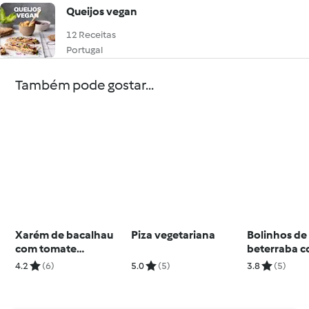
Queijos vegan
12 Receitas
Portugal
Também pode gostar...
Xarém de bacalhau
Piza vegetariana
Bolinhos de
com tomate
beterraba c
confitado
iogurte
4.2
(6)
5.0
(5)
3.8
(5)