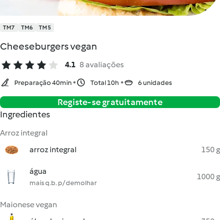
TM7
TM6
TM5
Cheeseburgers vegan
4.1
8 avaliações
Preparação 40min
Total 10h
6 unidades
Registe-se gratuitamente
Ingredientes
Arroz integral
arroz integral
150 g
água
1000 g
mais q.b. p/ demolhar
Maionese vegan