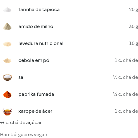
farinha de tapioca
20 g
amido de milho
30 g
levedura nutricional
10 g
cebola em pó
1 c. chá de
sal
½ c. chá de
paprika fumada
¼ c. chá de
xarope de ácer
1 c. chá de
½ c. chá de açúcar
Hambúrgueres vegan