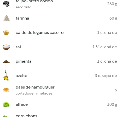
feijão-preto cozido
260 g
escorrido
farinha
60 g
caldo de legumes caseiro
1 c. chá de
sal
1 ½ c. chá de
pimenta
1 c. chá de
azeite
3 c. sopa de
pães de hambúrguer
6
cortados em metades
alface
100 g
cornichons