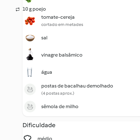
10 g poejo
tomate-cereja
cortado em metades
sal
vinagre balsâmico
água
postas de bacalhau demolhado
(4 postas aprox.)
sêmola de milho
Dificuldade
médio