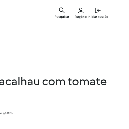
Saltar
para
Pesquisar
Registo
Iniciar sessão
o
conteúdo
principal
acalhau com tomate
iações