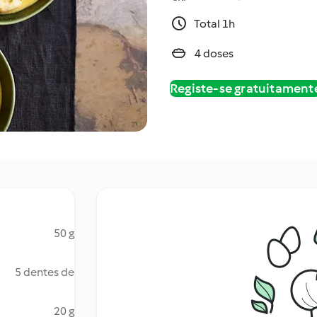
Total 1h
4 doses
Registe-se gratuitament
50 g
5 dentes de
20 g