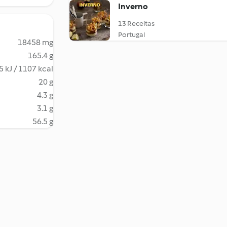
Inverno
13 Receitas
Portugal
18458 mg
165.4 g
5 kJ / 1107 kcal
20 g
4.3 g
3.1 g
56.5 g