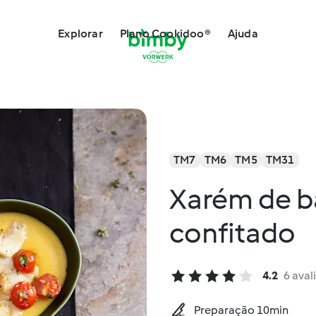
Explorar
Plano Cookidoo®
Ajuda
TM7
TM6
TM5
TM31
Xarém de b
confitado
4.2
6 aval
Preparação 10min