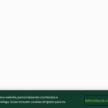
osso website, personalizando conteúdos e
Definições de c
ráfego. Estes incluem cookies dirigidos para os