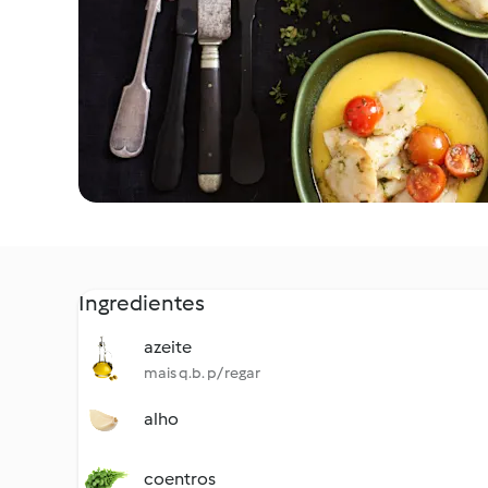
Ingredientes
azeite
mais q.b. p/ regar
alho
coentros