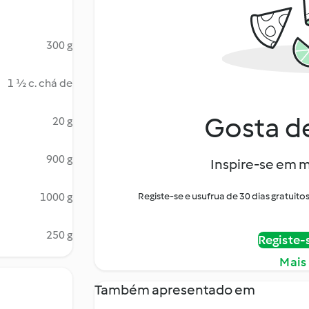
300 g
1 ½ c. chá de
Gosta de
20 g
900 g
Inspire-se em m
1000 g
Registe-se e usufrua de 30 dias gratui
250 g
Registe-
Mais
Também apresentado em