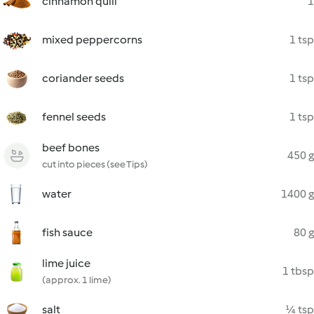
cinnamon quill
1
mixed peppercorns
1 tsp
coriander seeds
1 tsp
fennel seeds
1 tsp
beef bones
450 g
cut into pieces (see Tips)
water
1400 g
fish sauce
80 g
lime juice
1 tbsp
(approx. 1 lime)
salt
¼ tsp