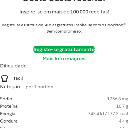
Inspire-se em mais de 100 000 receitas!
Registe-se e usufrua de 30 dias gratuitos. Inspire-se com o Cookidoo®.
Sem compromisso.
Registe-se gratuitamente
Mais Informações
Dificuldade
fácil
Nutrição
por 1 portion
Sódio
1756.8 mg
Proteína
16.7 g
Energia
745.4 kJ / 177.5 kcal
Gordura
4.4 g