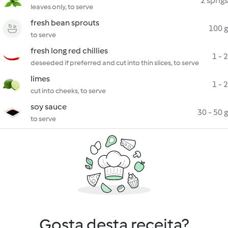
2 sprigs
leaves only, to serve
fresh bean sprouts
100 g
to serve
fresh long red chillies
1 - 2
deseeded if preferred and cut into thin slices, to serve
limes
1 - 2
cut into cheeks, to serve
soy sauce
30 - 50 g
to serve
Gosta desta receita?