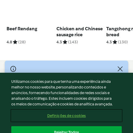
Beef Rendang
Chicken and Chinese
Tangzhong 
sausage rice
bread
4.8
(28)
4.3
(143)
4.3
(130)
© Copyright 2026
Utilizamos cookies para que tenha uma experiência ainda
Termos de Utilização
melhor no nosso website, personalizando conteúdos e
Aviso sobre Proteção de Dados
anúncios, fornecendo funcionalidades de redes sociais e
Aviso
analisando o tráfego. Estes incluem cookies dirigidos para
os meios de comunicação e cookies de analítica avançada.
Apoio legal
Cookies
Definições de cookies
Conteúdo do relatório
Rescisão do contrato
Rejeitar Todos