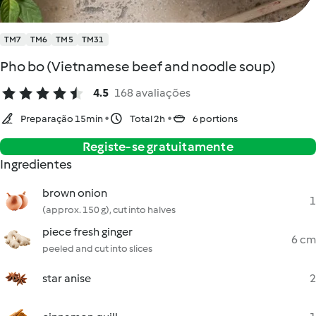
TM7
TM6
TM5
TM31
Pho bo (Vietnamese beef and noodle soup)
4.5
168 avaliações
Preparação 15min
Total 2h
6 portions
Registe-se gratuitamente
Ingredientes
brown onion
1
(approx. 150 g), cut into halves
piece fresh ginger
6 cm
peeled and cut into slices
star anise
2