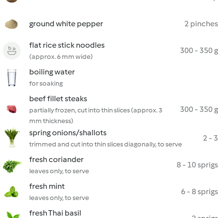
ground white pepper
2 pinches
flat rice stick noodles
300 - 350 g
(approx. 6 mm wide)
boiling water
for soaking
beef fillet steaks
300 - 350 g
partially frozen, cut into thin slices (approx. 3
mm thickness)
spring onions/shallots
2 - 3
trimmed and cut into thin slices diagonally, to serve
fresh coriander
8 - 10 sprigs
leaves only, to serve
fresh mint
6 - 8 sprigs
leaves only, to serve
fresh Thai basil