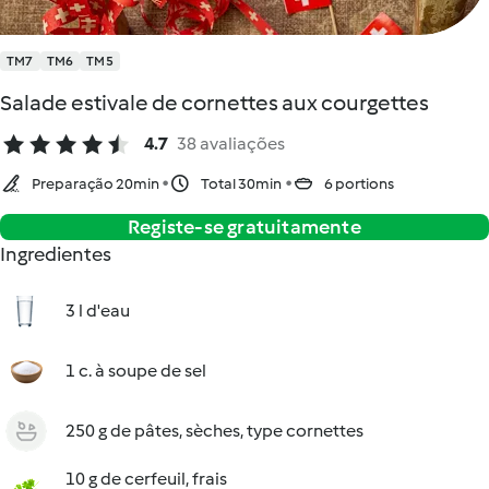
TM7
TM6
TM5
Salade estivale de cornettes aux courgettes
4.7
38 avaliações
Preparação 20min
Total 30min
6 portions
Registe-se gratuitamente
Ingredientes
3 l d'eau
1 c. à soupe de sel
250 g de pâtes, sèches, type cornettes
10 g de cerfeuil, frais