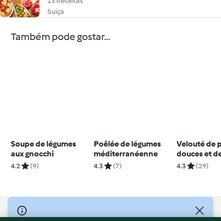
13 Receitas
Suíça
Também pode gostar...
Soupe de légumes
Poêlée de légumes
Velouté de 
aux gnocchi
méditerranéenne
douces et d
4.2
(9)
4.3
(7)
4.3
(29)
© Copyright 2026