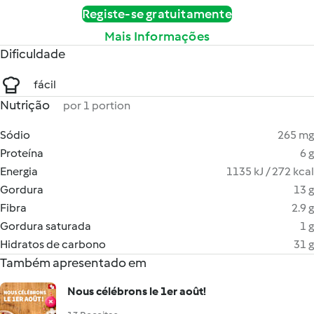
Registe-se gratuitamente
Mais Informações
Dificuldade
fácil
Nutrição
por 1 portion
Sódio
265 mg
Proteína
6 g
Energia
1135 kJ / 272 kcal
Gordura
13 g
Fibra
2.9 g
Gordura saturada
1 g
Hidratos de carbono
31 g
Também apresentado em
Nous célébrons le 1er août!